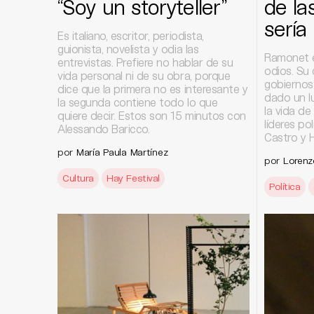
“Soy un storyteller”
de la
sería 
Es italiano, escritor, periodista,
guionista, novelista y odia las
Ramonet e
entrevistas. Prefiere no hablar de su
odios. Su 
vida personal ni de su obra, porque
gobiernos
dice que la primera no es interesante y
dado un lu
la segunda contiene todo lo que
la vida d
quiere decir. Estos son 15 minutos con
líderes pol
Alessando Baricco.
Castro y 
por
María Paula Martínez
por
Lorenz
Cultura
Hay Festival
Política