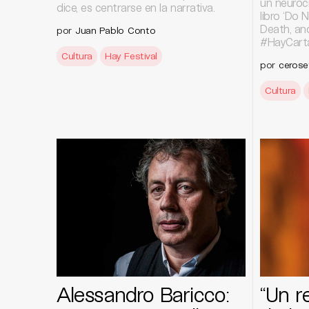
un neuroci
dice, es centrarse en la narrativa.
libro ‘Do 
Death, and
por
Juan Pablo Conto
#HayCart
Cultura
Hay Festival
por
cerose
Cultura
Alessandro Baricco:
“Un r