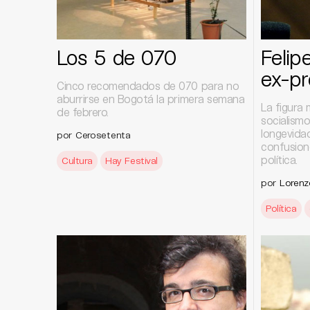
Los 5 de 070
Felip
ex-pr
Cinco recomendados de 070 para no
aburrirse en Bogotá la primera semana
La figura
de febrero.
socialismo
longevida
por Cerosetenta
confusione
política.
Cultura
Hay Festival
por
Lorenz
Política