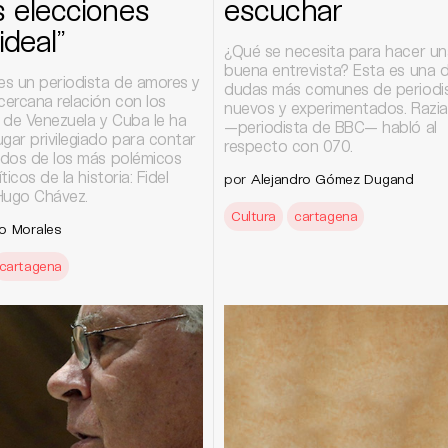
s elecciones
escuchar
ideal”
¿Qué se necesita para hacer un
buena entrevista? Esta es una d
s un periodista de amores y
dudas más comunes de periodi
cercana relación con los
nuevos y experimentados. Razia
 de Venezuela y Cuba le ha
—periodista de BBC— habló al
gar privilegiado para contar
respecto con 070.
e dos de los más polémicos
íticos de la historia: Fidel
por
Alejandro Gómez Dugand
Hugo Chávez.
Cultura
cartagena
o Morales
cartagena