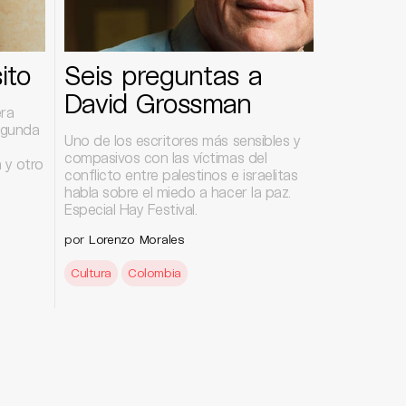
ito
Seis preguntas a
David Grossman
era
egunda
Uno de los escritores más sensibles y
compasivos con las víctimas del
a y otro
conflicto entre palestinos e israelitas
.
habla sobre el miedo a hacer la paz.
Especial Hay Festival.
por
Lorenzo Morales
Cultura
Colombia