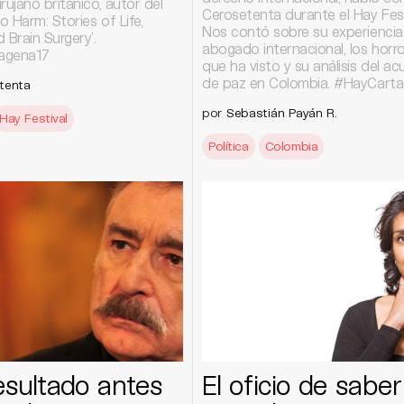
rujano británico, autor del
Cerosetenta durante el Hay Fest
No Harm: Stories of Life,
Nos contó sobre su experienci
 Brain Surgery’.
abogado internacional, los horr
agena17
que ha visto y su análisis del a
de paz en Colombia. #HayCart
tenta
por
Sebastián Payán R.
Hay Festival
Política
Colombia
esultado antes
El oficio de saber