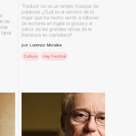
Traducir no es un simple trueque de
palabras. ¿Cuál es el secreto de la
a
mujer que ha hecho sentir a millones
e las
de lectores en inglés la gracia y el
stas
sabor de las grandes obras de la
 Iqbal
literatura en castellano?
por
Lorenzo Morales
Cultura
Hay Festival