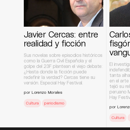
Javier Cercas: entre
Carlo
realidad y ficción
fisgó
vangu
Sus novelas sobre episodios históricos
como la Guerra Civil Española y el
El investi
golpe del 23F plantean el viejo debate:
indefendi
¿Hasta donde la ficción puede
tanta alh
redefinir la verdad? Cercas tiene su
en el arte
versión. Especial Hay Festival.
tejió su r
peruano Ma
por
Lorenzo Morales
Hay Festiv
Cultura
periodismo
por
Lorenz
Cultura