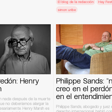
El blog de la redacción
Hay Fest
simon uribe
redón: Henry
Philippe Sands: “
h
creo en el perdón,
en el entendimien
n nada después de la muerte
que no deberíamos alargar la
Philippe Sands, abogado y juez 
cesariamente. Henry Marsh es
derecho internacional, habló co