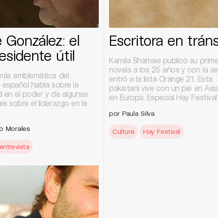
e González: el
Escritora en tráns
esidente útil
Kamila Shamsie publicó su prim
novela a los 25 años y con la s
 más emblemática del
entró a la lista Orange 21. Esta
 español habla sobre la
pakistaní vive con un pie en Asi
d en el poder y de algunas
en Europa. Especial Hay Festival
s sobre el liderazgo en la
por Paula Silva
o Morales
Cultura
Hay Festival
entrevista