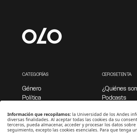
CATEGORÍAS
CEROSETENTA
Género
¿Quiénes so
Política
Podcasts
Cultura
Ediciones esp
Medio ambiente
Proyectos 07
Medios y periodismo
Ciudad