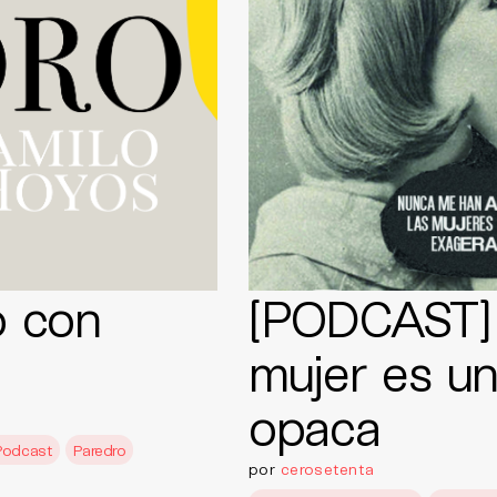
o con
[PODCAST] 
mujer es un
opaca
Podcast
Paredro
por
cerosetenta