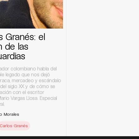
s Granés: el
n de las
ardias
gador colombiano habla del
ble legado que nos dejó
araca, mercadeo y escándalo
 del siglo XX y de cómo se
elación con el escritor
rio Vargas Llosa. Especial
al.
o Morales
Carlos Granés