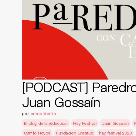
[PODCAST] Paredr
Juan Gossaín
por
cerosetenta
El blog de la redacción
Hay Festival
Juan Gossain
Camilo Hoyos
Fundacion Gratitud
hay festival 2020