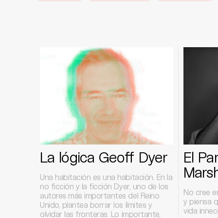
La lógica Geoff Dyer
El Pa
Mars
Una habitación es una habitación. En la
no ficción y la ficción Dyer, uno de los
No cree e
autores más importantes del Reino
y piensa 
Unido, plantea borrar los límites y
vida inne
olvidar las fronteras. Lo importante,