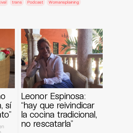
ival
trans
Podcast
Womansplaining
no
Leonor Espinosa:
 sí
“hay que reivindicar
to”
la cocina tradicional,
no rescatarla”
en
n