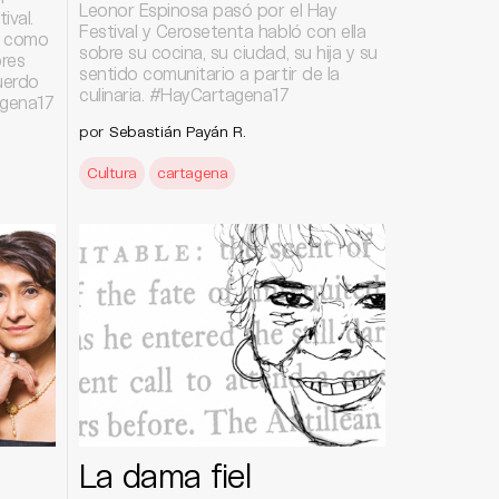
Leonor Espinosa pasó por el Hay
ival.
Festival y Cerosetenta habló con ella
a como
sobre su cocina, su ciudad, su hija y su
ores
sentido comunitario a partir de la
cuerdo
culinaria. #HayCartagena17
agena17
por
Sebastián Payán R.
Cultura
cartagena
La dama fiel