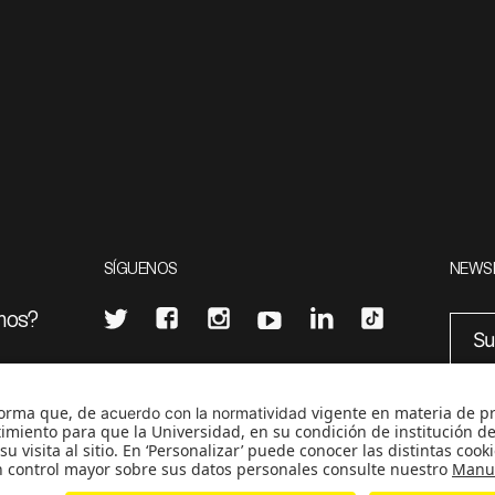
SÍGUENOS
NEWS
mos?
¿Quieres escribir en 070?
eciales
0
CONTÁCTANOS
cerosetenta@uniandes.edu.co
BOGOTÁ, COLOMBIA