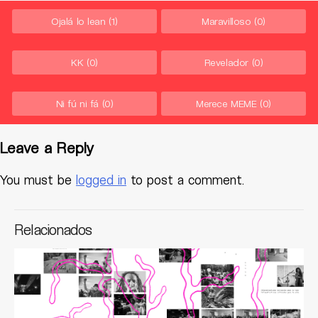
Ojalá lo lean
(1)
Maravilloso
(0)
KK
(0)
Revelador
(0)
Ni fú ni fá
(0)
Merece MEME
(0)
Leave a Reply
You must be
logged in
to post a comment.
Relacionados