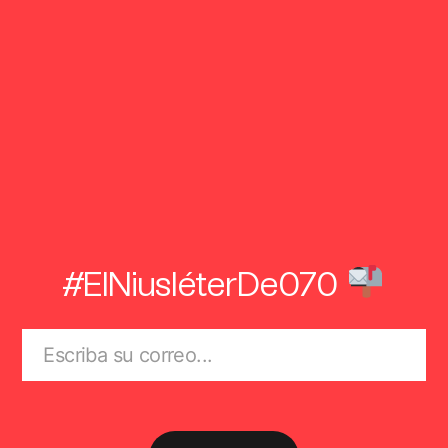
#ElNiusléterDe070