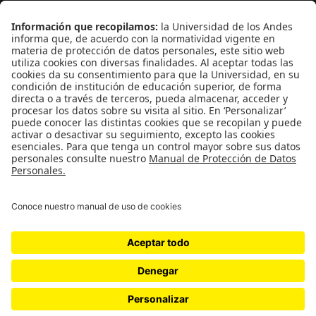
¿Quiénes somos?
Podcasts
Ediciones especiales
Proyectos 070
SÍGUENOS
¿Quieres escribir en 070?
CONTÁCTANOS
cerosetenta@uniandes.edu.co
BOGOTÁ, COLOMBIA