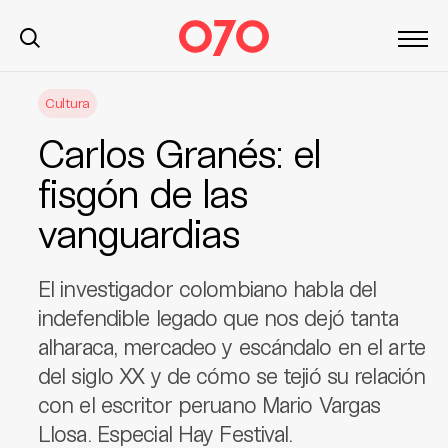
S
Cultura
k
i
Carlos Granés: el
p
t
fisgón de las
o
vanguardias
c
o
n
El investigador colombiano habla del
t
indefendible legado que nos dejó tanta
e
alharaca, mercadeo y escándalo en el arte
n
t
del siglo XX y de cómo se tejió su relación
con el escritor peruano Mario Vargas
Llosa. Especial Hay Festival.