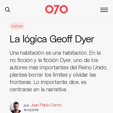
S
Cultura
k
i
La lógica Geoff Dyer
p
t
o
Una habitación es una habitación. En la
c
no ficción y la ficción Dyer, uno de los
o
autores más importantes del Reino Unido,
n
plantea borrar los límites y olvidar las
t
fronteras. Lo importante, dice, es
e
n
centrarse en la narrativa.
t
Juan Pablo Conto
por
16.02.2018