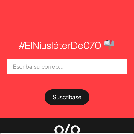
#ElNiusléterDe070
Suscríbase