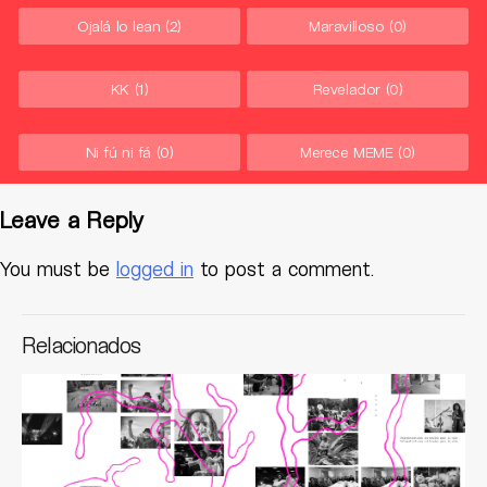
Ojalá lo lean
(2)
Maravilloso
(0)
KK
(1)
Revelador
(0)
Ni fú ni fá
(0)
Merece MEME
(0)
Leave a Reply
You must be
logged in
to post a comment.
Relacionados