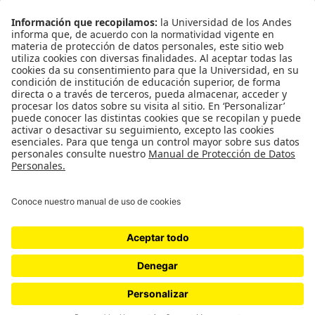
Género
Política
Cultura
Medio ambiente
Medios y periodismo
Ciudad
Movilización social
¿Quiénes somos?
Podcasts
Ediciones especiales
Proyectos 070