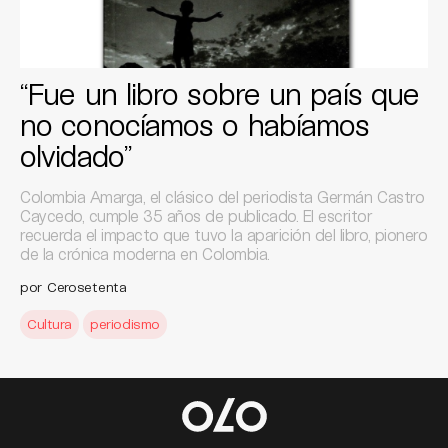
“Fue un libro sobre un país que
no conocíamos o habíamos
olvidado”
Colombia Amarga, el clásico del periodista Germán Castro
Caycedo, cumple 35 años de publicado. El escritor
recuerda el impacto que tuvo la aparición del libro, pionero
de la crónica moderna en Colombia.
por Cerosetenta
Cultura
periodismo