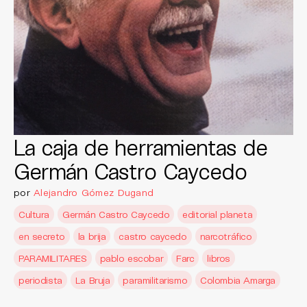
La caja de herramientas de
Germán Castro Caycedo
por
Alejandro Gómez Dugand
Cultura
Germán Castro Caycedo
editorial planeta
en secreto
la brija
castro caycedo
narcotráfico
PARAMILITARES
pablo escobar
Farc
libros
periodista
La Bruja
paramilitarismo
Colombia Amarga