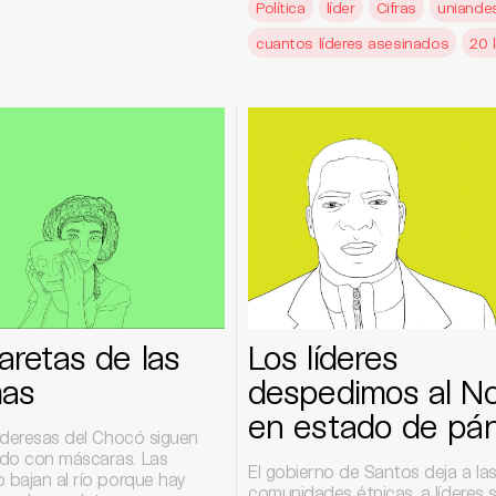
Política
líder
Cifras
uniande
cuantos líderes asesinados
20 
aretas de las
Los líderes
mas
despedimos al N
en estado de pán
lideresas del Chocó siguen
do con máscaras. Las
El gobierno de Santos deja a la
 bajan al río porque hay
comunidades étnicas, a líderes s