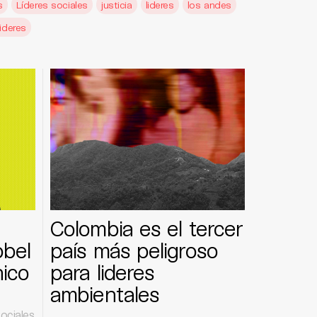
s
Líderes sociales
justicia
lideres
los andes
lideres
Colombia es el tercer
obel
país más peligroso
ico
para lideres
ambientales
s
ociales