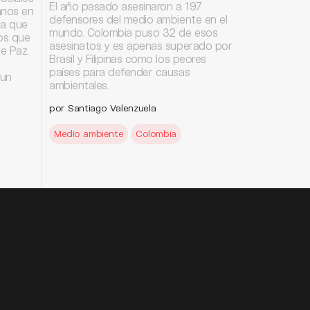
El año pasado asesinaron a 197
anos en
defensores del medio ambiente en el
za que
mundo. Colombia puso 32 de esos
os que
asesinatos y es apenas superado por
e Paz.
Brasil y Filipinas como los peores
países para defender causas
 un
ambientales.
por Santiago Valenzuela
Medio ambiente
Colombia