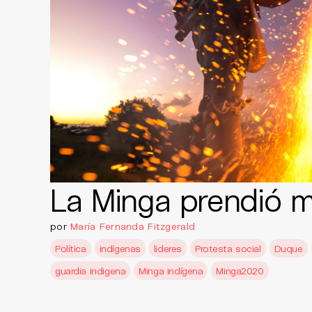
La Minga prendió 
por
María Fernanda Fitzgerald
Política
indígenas
lideres
Protesta social
Duque
guardia indigena
Minga indígena
Minga2020