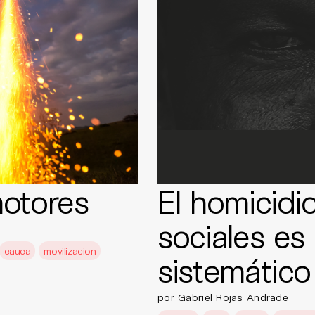
motores
El homicidio
sociales e
cauca
movilizacion
sistemático
por Gabriel Rojas Andrade