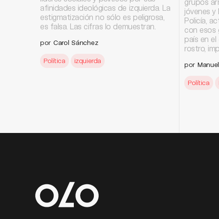
grupos ar
afinidades ideológicas de izquierda. La
jóvenes y l
estigmatización no sólo es peligrosa,
Policía, 
es falsa. Las cifras lo demuestran.
con esos 
país en el
por
Carol Sánchez
rostro, im
Política
izquierda
por
Manuel
Política