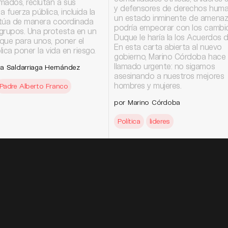
mados, reclutan a sus
y defensores de derechos hum
a fuerza pública, incluida la
un estado inminente de amena
actúa de manera coordinada
podría empeorar con los cambi
grupos. Una protesta en un
Duque le haría la los Acuerdos d
 que para unos, poner el
En esta carta abierta al nuevo
plica poner la vida en riesgo.
gobierno, Marino Córdoba hace
llamado urgente: no sigamos
a Saldarriaga Hernández
asesinando a nuestros mejores
hombres y mujeres.
Padre Alberto Franco
por Marino Córdoba
Política
lideres