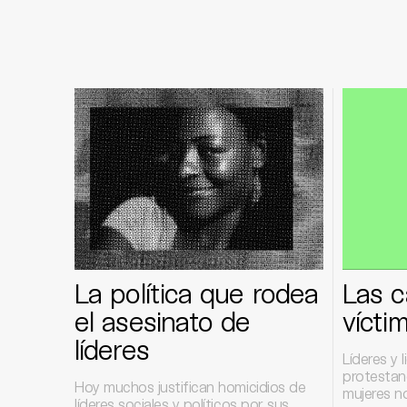
La política que rodea
Las c
el asesinato de
vícti
líderes
Líderes y 
protestan
Hoy muchos justifican homicidios de
mujeres no
líderes sociales y políticos por sus