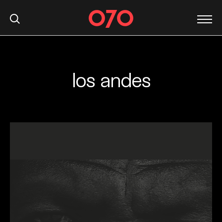
los andes
S
k
i
p
t
o
c
o
n
t
e
n
t