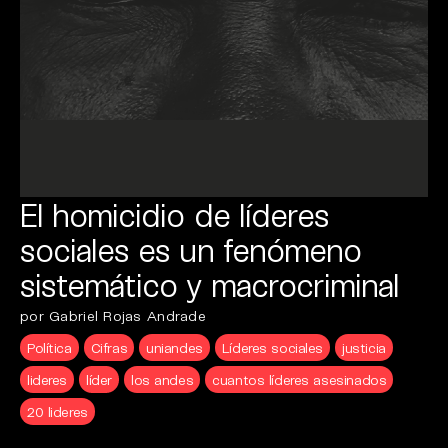
El homicidio de líderes
sociales es un fenómeno
sistemático y macrocriminal
por Gabriel Rojas Andrade
Política
Cifras
uniandes
Líderes sociales
justicia
lideres
líder
los andes
cuantos líderes asesinados
20 lideres