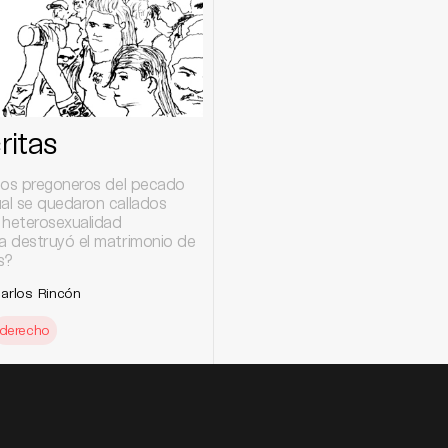
ritas
los pregoneros del pecado
l se quedaron callados
 heterosexualidad
 destruyó el matrimonio de
s?
arlos Rincón
derecho