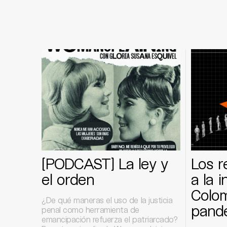
[PODCAST] La ley y
Los r
el orden
a la 
Colom
¿De qué maneras el uso de la justicia
pand
penal como herramienta de
emancipación refuerza el patriarcado?