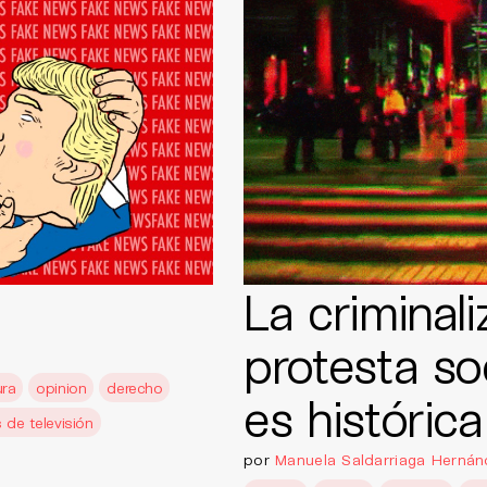
La criminali
protesta so
ra
opinion
derecho
es histórica
de televisión
por
Manuela Saldarriaga Hernán