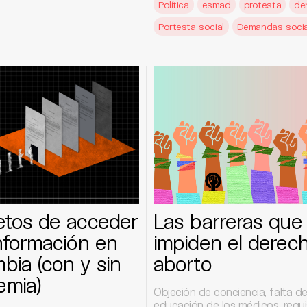
Política
esmad
protesta
de
Portesta social
Demandas socia
etos de acceder
Las barreras que
información en
impiden el derech
bia (con y sin
aborto
emia)
Objeción de conciencia, falta d
educación de los médicos, requi