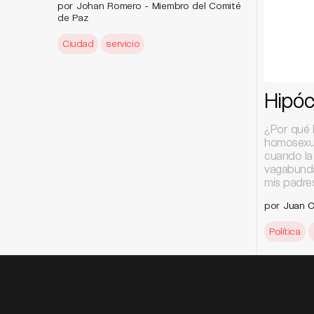
por Johan Romero - Miembro del Comité
de Paz
Ciudad
servicio
Hipóc
¿Por qué 
homosexua
cuando la
vagabunda
mis padre
por
Juan C
Política