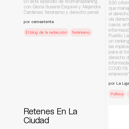
En este episodio de Womansplaining
530 oficin
con Gloria Susana Esquivel y Alejandra
que manej
Cardenas: feminismo y derecho penal.
el derecho
vía derech
por
cerosetenta
casos, en
informació
El blog de la redacción
feminismo
Pueblo. La
un ranking
las impli
para el tr
derecho d
informada
COVID-19,
empeorar
por
La Liga
Política
Retenes En La
Ciudad