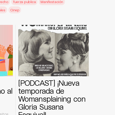
recho
fuerza publica
Manifestación
les
Cinep
[PODCAST] ¡Nueva
o al
temporada de
Womansplaining con
Gloria Susana
e
Esquivel!
sitos