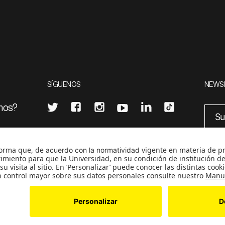
SÍGUENOS
NEWS
mos?
¿Quieres escribir en 070?
eciales
0
CONTÁCTANOS
cerosetenta@uniandes.edu.co
BOGOTÁ, COLOMBIA