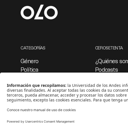
CATEGORÍAS
CEROSETENTA
Género
¿Quiénes so
Política
Podcasts
Cultura
Ediciones esp
Medio ambiente
Proyectos 07
Medios y periodismo
Ciudad
Movilización social