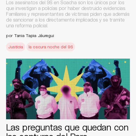
Los asesinatos del 9S en Soacha son los únicos por los
que investigan a policías por haber destruido evidencias.
Familiares y representantes de víctimas piden que además
de sancionar a los directamente implicados y se tramite
una reforma policial.
por
Tania Tapia Jáuregui
Justicia
la oscura noche del 9S
Las preguntas que quedan con