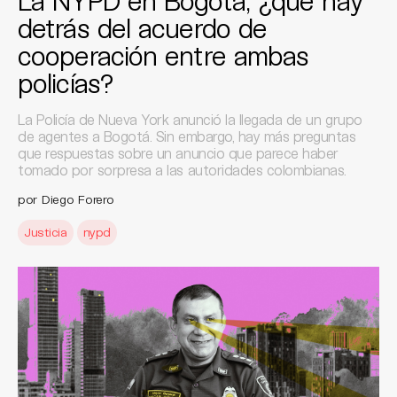
La NYPD en Bogotá, ¿qué hay
detrás del acuerdo de
cooperación entre ambas
policías?
La Policía de Nueva York anunció la llegada de un grupo
de agentes a Bogotá. Sin embargo, hay más preguntas
que respuestas sobre un anuncio que parece haber
tomado por sorpresa a las autoridades colombianas.
por Diego Forero
Justicia
nypd