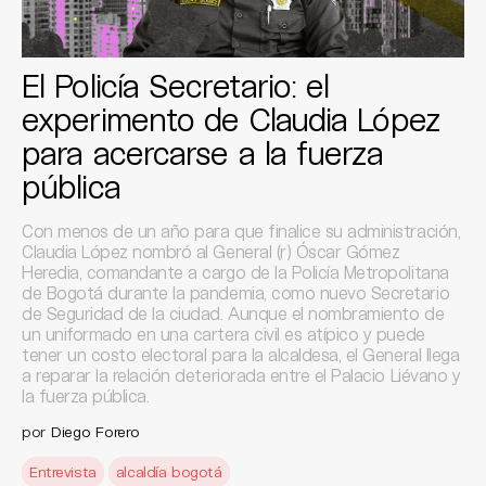
El Policía Secretario: el
experimento de Claudia López
para acercarse a la fuerza
pública
Con menos de un año para que finalice su administración,
Claudia López nombró al General (r) Óscar Gómez
Heredia, comandante a cargo de la Policía Metropolitana
de Bogotá durante la pandemia, como nuevo Secretario
de Seguridad de la ciudad. Aunque el nombramiento de
un uniformado en una cartera civil es atípico y puede
tener un costo electoral para la alcaldesa, el General llega
a reparar la relación deteriorada entre el Palacio Liévano y
la fuerza pública.
por
Diego Forero
Entrevista
alcaldía bogotá