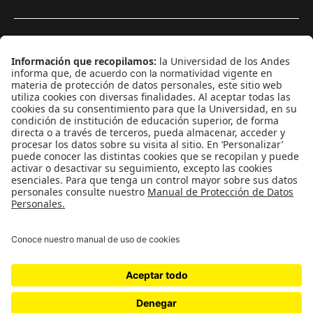
¿Quieres escribir en 070?
CONTÁCTANOS
cerosetenta@uniandes.edu.co
BOGOTÁ, COLOMBIA
NEWSLETTER
Suscríbase