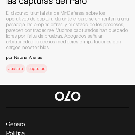
las capturas del Paro
El discurso triunfalista de MinDefensa sobre los
operativos de captura durante el paro se enfrentan a una
paradoja: las propias cifras, y el estado de los procesos,
parecen contradecirse. Muchos capturados han quedado
libres por falta de pruebas. Abogados señalan
arbitrariedad, procesos mediocres e imputaciones con
cargos insostenibles.
por
Natalia Arenas
Justicia
capturas
Género
Política