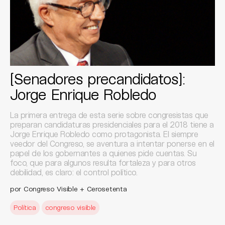
[Senadores precandidatos]:
Jorge Enrique Robledo
La primera entrega de esta serie sobre congresistas que
preparan candidaturas presidenciales para el 2018 tiene a
Jorge Enrique Robledo como protagonista. El siempre
veedor del Congreso, se aventura a intentar ponerse en el
papel de los gobernantes a quienes pide cuentas. Su
foco, que para algunos resulta fortaleza y para otros
debilidad, es claro: el control político.
por Congreso Visible + Cerosetenta
Política
congreso visible