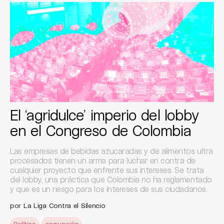
El ‘agridulce’ imperio del lobby
en el Congreso de Colombia
Las empresas de bebidas azucaradas y de alimentos ultra
procesados tienen un arma para luchar en contra de
cualquier proyecto que enfrente sus intereses. Se trata
del lobby, una práctica que Colombia no ha reglamentado
y que es un riesgo para los intereses de sus ciudadanos.
por
La Liga Contra el Silencio
Política
corrupción