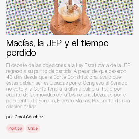
Macías, la JEP y el tiempo
perdido
El debate de las objeciones a la Ley Estatutaria de la JEP
regresó a su punto de partida. A pesar de que pasaron
43 días desde que la Corte Constitucional avaló que
éstas debían ser estudiadas por el Congreso, el Senado
no votó y la Corte tendrá la última palabra. Todo por
cuenta de las movidas del uribismo encabezadas por el
presidente del Senado, Ernesto Macías. Recuento de una
dilación fallida.
por
Carol Sánchez
Política
Uribe