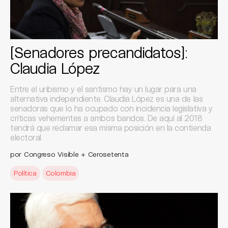
[Senadores precandidatos]:
Claudia López
Entre el uribismo y el santismo hay un lugar para una
alternativa independiente. Claudia López es una de las
senadoras que lo ha ocupado con incidencia legislativa y
críticas vehementes a ambos bandos. De aquí al 2018
tendrá que reclamar esa misma posición en la contienda
electoral.
por Congreso Visible + Cerosetenta
Política
Colombia