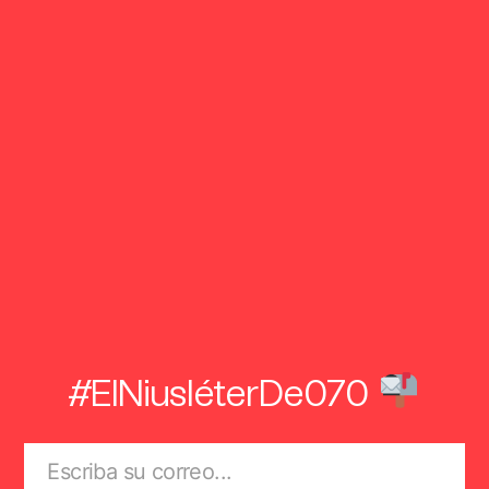
#ElNiusléterDe070