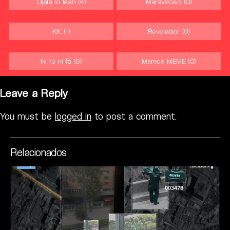
Ojalá lo lean
(4)
Maravilloso
(0)
KK
(1)
Revelador
(0)
Ni fú ni fá
(0)
Merece MEME
(0)
Leave a Reply
You must be
logged in
to post a comment.
Relacionados