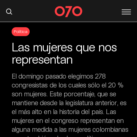
S
Política
k
i
Las mujeres que nos
p
t
representan
o
c
El domingo pasado elegimos 278
o
n
congresistas de los cuales sólo el 20 %
t
son mujeres. Este porcentaje, que se
e
mantiene desde la legislatura anterior, es
n
el más alto en la historia del país. Las
t
mujeres en el congreso representan en
alguna medida a las mujeres colombianas