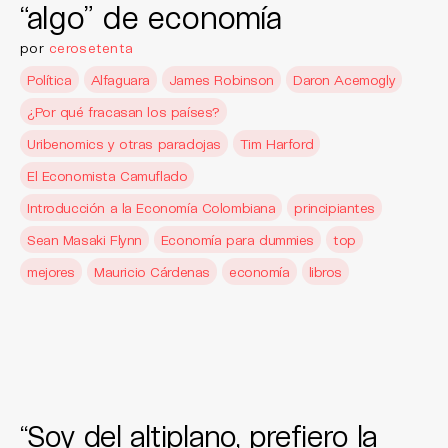
“algo” de economía
por
cerosetenta
Política
Alfaguara
James Robinson
Daron Acemogly
¿Por qué fracasan los países?
Uribenomics y otras paradojas
Tim Harford
El Economista Camuflado
Introducción a la Economía Colombiana
principiantes
Sean Masaki Flynn
Economía para dummies
top
mejores
Mauricio Cárdenas
economía
libros
“Soy del altiplano, prefiero la