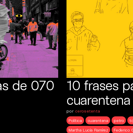
ias de 070
10 frases p
cuarentena
por
cerosetenta
Política
cuarentena
petro
t
Martha Lucía Ramírez
Federico G