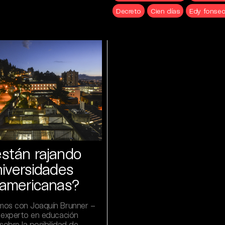
Decreto
Cien días
Edy fonse
stán rajando
niversidades
oamericanas?
os con Joaquín Brunner –
 experto en educación
sobre la posibilidad de