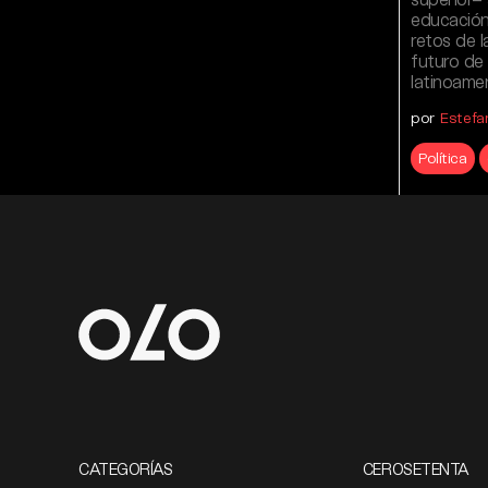
educación 
retos de l
futuro de 
latinoamer
por
Estefa
Política
CATEGORÍAS
CEROSETENTA