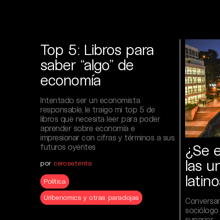
Top 5: Libros para
saber “algo” de
economía
Intentado ser un economista
responsable, le traigo mi top 5 de
libros que necesita leer para poder
aprender sobre economía e
impresionar con cifras y términos a sus
¿Se e
futuros oyentes
las u
por
cerosetenta
latin
Política
Uribenomics y otras paradojas
Conversam
sociólogo
superior– 