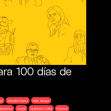
ara 100 días de
op
claudia lópez
ivan duque
utiérrez
covid
Quintero Calle
Frases