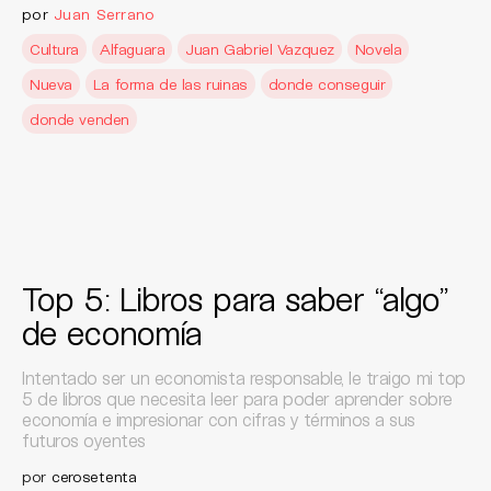
por
Juan Serrano
Cultura
Alfaguara
Juan Gabriel Vazquez
Novela
Nueva
La forma de las ruinas
donde conseguir
donde venden
Top 5: Libros para saber “algo”
de economía
Intentado ser un economista responsable, le traigo mi top
5 de libros que necesita leer para poder aprender sobre
economía e impresionar con cifras y términos a sus
futuros oyentes
por
cerosetenta