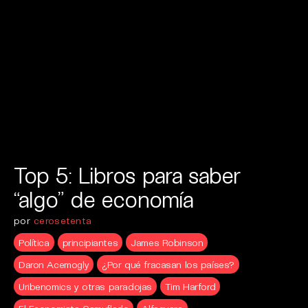
Top 5: Libros para saber
“algo” de economía
por
cerosetenta
Política
principiantes
James Robinson
Daron Acemogly
¿Por qué fracasan los países?
Uribenomics y otras paradojas
Tim Harford