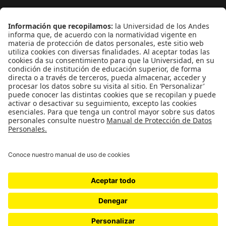
¿Quieres escribir en 070?
CONTÁCTANOS
cerosetenta@uniandes.edu.co
BOGOTÁ, COLOMBIA
NEWSLETTER
Suscríbase