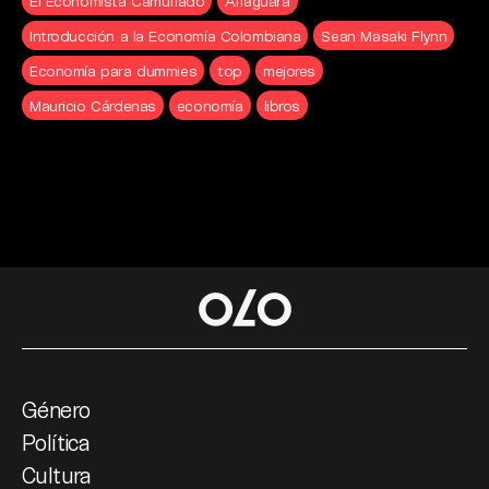
El Economista Camuflado
Alfaguara
Introducción a la Economía Colombiana
Sean Masaki Flynn
Economía para dummies
top
mejores
Mauricio Cárdenas
economía
libros
Género
Política
Cultura