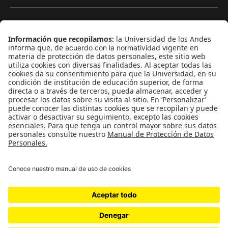
¿Quieres escribir en 070?
CONTÁCTANOS
cerosetenta@uniandes.edu.co
BOGOTÁ, COLOMBIA
NEWSLETTER
Suscríbase