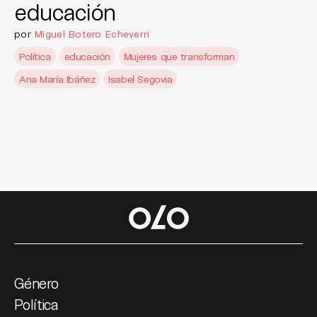
educación
por
Miguel Botero Echeverri
Política
educación
Mujeres que transforman
Ana María Ibáñez
Isabel Segovia
Género
Política