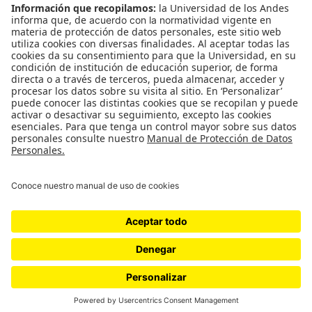
CONTÁCTANOS
cerosetenta@uniandes.edu.co
BOGOTÁ, COLOMBIA
NEWSLETTER
Suscríbase