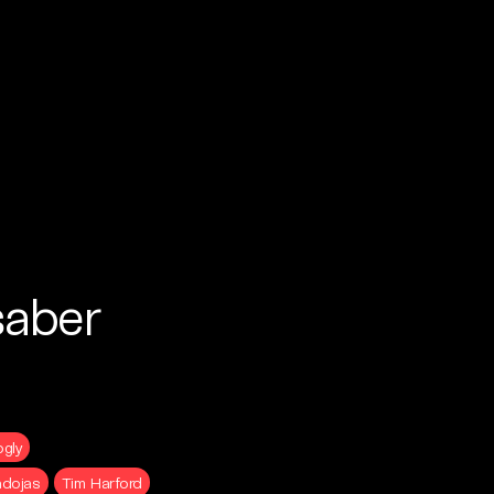
saber
gly
adojas
Tim Harford