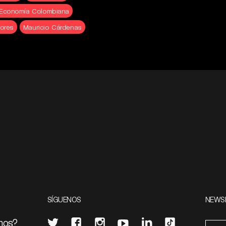
a Economía Colombiana
ores
Mauricio Cárdenas
SÍGUENOS
NEWS
mos?