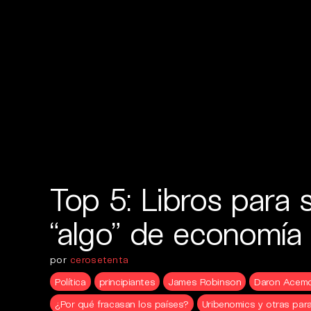
Top 5: Libros para 
“algo” de economía
por
cerosetenta
Política
principiantes
James Robinson
Daron Acemo
¿Por qué fracasan los países?
Uribenomics y otras par