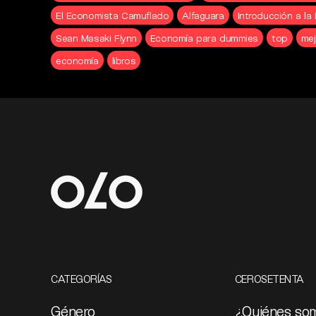
El Economista Camuflado
Alfaguara
Introducción a l
Sean Masaki Flynn
Economía para dummies
top
mej
economía
libros
CATEGORÍAS
CEROSETENTA
Género
¿Quiénes so