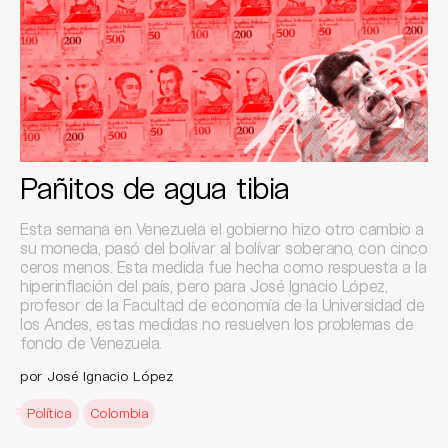
Pañitos de agua tibia
Esta semana en Venezuela el gobierno hizo otro cambio a
su moneda, pasó del bolívar al bolívar soberano, con cinco
ceros menos. Esta medida fue hecha como respuesta a la
hiperinflación del país, pero para José Ignacio López,
profesor de la Facultad de economía de la Universidad de
los Andes, estas medidas no resuelven los problemas de
fondo de Venezuela.
por José Ignacio López
Política
Colombia