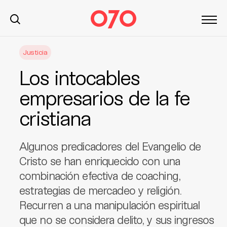
S
Justicia
k
i
Los intocables
p
t
empresarios de la fe
o
cristiana
c
o
n
Algunos predicadores del Evangelio de
t
Cristo se han enriquecido con una
e
combinación efectiva de coaching,
n
t
estrategias de mercadeo y religión.
Recurren a una manipulación espiritual
que no se considera delito, y sus ingresos