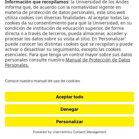
Pero como el artículo de las iglesias formaba parte
de una reforma tributaria que es bandera del
recién instalado gobierno de Gustavo Petro,
quienes se oponían (Centro Democrático,
Conservadores y Liberales del Senado) pusieron
como condición que se eliminara para poder
avanzar. Y así fue como se truncó la posibilidad de
que las entidades religiosas rindieran cuentas al
Estado y que los predicadores materialistas
entraran en cintura.
“Quedan otros caminos, como profundizar en un
proyecto de ley orgánica que permita revisar los
requisitos para que el Estado otorgue personería
jurídica especial a la entidades religiosas, que las
declaraciones de ingresos y bienes de las iglesias
ante la DIAN sean públicas y que paguen
impuestos sobre lo que ganan por fuera de las
actividades del culto”, advierte lMiranda.