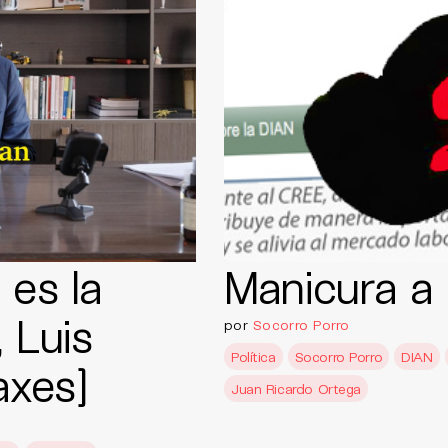
 es la
Manicura a 
, Luis
por
Socorro Porro
Política
Socorro Porro
DIAN
axes]
Juan Ricardo Ortega