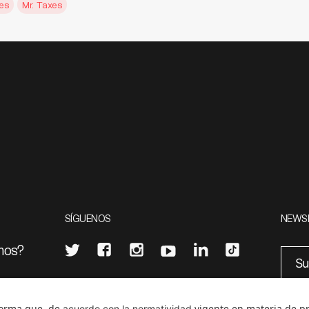
es
Mr. Taxes
SÍGUENOS
NEWS
mos?
¿Quieres escribir en 070?
eciales