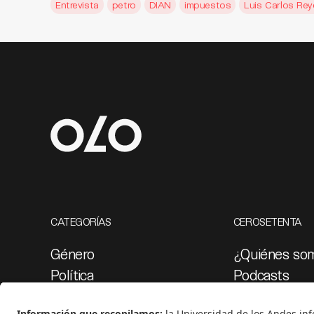
Entrevista
petro
DIAN
impuestos
Luis Carlos Rey
CATEGORÍAS
CEROSETENTA
Género
¿Quiénes so
Política
Podcasts
Cultura
Ediciones esp