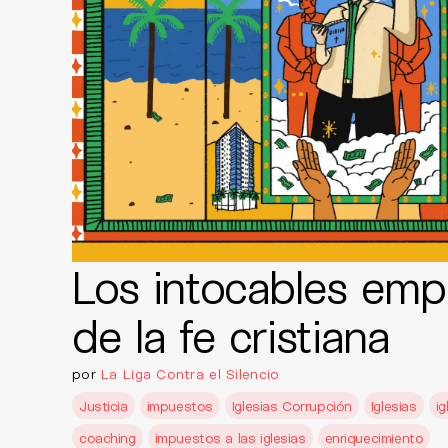
Los intocables emp
de la fe cristiana
por
La Liga Contra el Silencio
Justicia
impuestos
Iglesias Corrupción
Iglesias
ig
coaching
impuestos a las iglesias
enriquecimiento