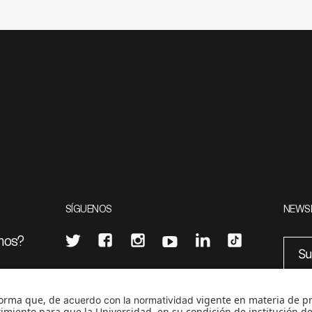
SÍGUENOS
NEWS
mos?
¿Quieres escribir en 070?
eciales
0
CONTÁCTANOS