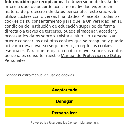
La colombiana fue la primera Comisión de la
Verdad en el mundo que hizo un proceso de
consulta con los pueblos étnicos. Construyó una
metodología diferenciada, que parte de reconocer
los déficits y las deudas históricas, pero también
los reclamos de adecuación institucional que
tienen los pueblos étnicos del Estado y de la misma
transición a la paz. La Comisión realmente hizo un
esfuerzo grande por -de verdad- incorporarlos.
Los años nos dirán qué puede pasar, pero creo que
el trabajo que hemos hecho está inspirando.
Muchas organizaciones indígenas nos han dicho
que quieren seguir documentando su historia, ya
no con la Comisión sino por voluntad propia, para
mostrársela al país. También he visto una
transformación enorme en las relaciones de mis
colegas respecto a lo étnico. Todo esto es parte de