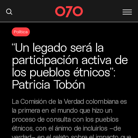
S
Política
k
i
“Un legado será la
p
t
participación activa de
o
los pueblos étnicos”:
c
o
Patricia Tobón
n
t
e
La Comisión de la Verdad colombiana es
n
la primera en el mundo que hizo un
t
proceso de consulta con los pueblos
étnicos, con el ánimo de incluirlos –de
verdad– en el relato sobre el impacto que