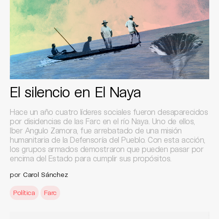
El silencio en El Naya
Hace un año cuatro líderes sociales fueron desaparecidos
por disidencias de las Farc en el río Naya. Uno de ellos,
Iber Angulo Zamora, fue arrebatado de una misión
humanitaria de la Defensoría del Pueblo. Con esta acción,
los grupos armados demostraron que pueden pasar por
encima del Estado para cumplir sus propósitos.
por
Carol Sánchez
Política
Farc