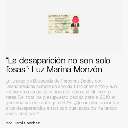
“La desaparición no son solo
fosas”: Luz Marina Monzón
La Unidad de Búsqueda de Personas Dadas por
Desaparecidas cumple un año de funcionamiento y aún
no tiene los recursos suficientes para cumplir con su
tarea. Del total de presupuesto pedido para el 2019, el
gobierno solo les entregó el 32%. ¿Qué implica encontrar
a los desaparecidos en un país que nunca los ha tenido
como prioridad?
por
Carol Sánchez