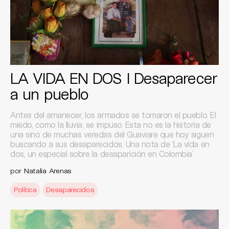
LA VIDA EN DOS I Desaparecer
a un pueblo
Antes del amanecer, los armados se tomaron el pueblo. El
miedo, como la lluvia, se impuso. Esta no es la historia de
una sino de muchas veredas del Guaviare que hoy siguen
buscando a sus desaparecidos. Una nota de ‘La vida en
dos, un especial sobre la desaparición en Colombia’
por
Natalia Arenas
Política
Desaparecidos