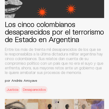
Los cinco colombianos
desaparecidos por el terrorismo
de Estado en Argentina
Entre los más de treinta mil desaparecidos de los que se
le responsabiliza a la última dictadura militar argentina hay
cinco colombianos. Sus relatos dan cuenta de su
compromiso político con un país que no era el suyo y que
enfrenta, ahora, sus mayores retos ante un gobierno que
le quiere arrebatar sus procesos de memoria.
por Andrés Arroyave
Justicia
Desaparecidos