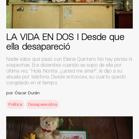
LA VIDA EN DOS I Desde que
ella desapareció
Nadie sabe qué pasó con Eliana Quintero. No hay pistas ni
sospechas. Era diciembre cuando se supo de ella por
última vez: “Hola, Nonita, ¿usted me ama?”, le dijo a su
abuela por teléfono. Desde entonces, su cuarto quedó
congelado en el tiempo.
por Óscar Durán
Política
Desaparecidos