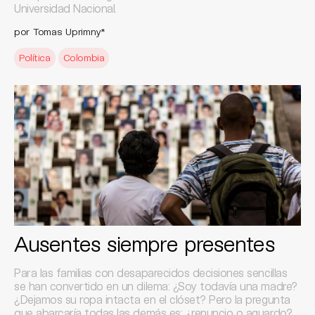
Universidad Nacional.
por Tomas Uprimny*
Política
Colombia
Ausentes siempre presentes
Para las familias con desaparecidos decisiones sencillas
se han convertido en un dilema: ¿Soy todavía una madre?
¿Dejamos su ropa intacta en el clóset? Pero la pregunta
que abarcaría todas las demás es: ¿renuncio o aguardo?