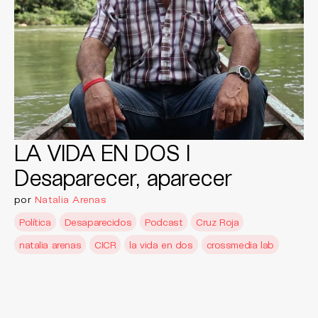
LA VIDA EN DOS I
Desaparecer, aparecer
por
Natalia Arenas
Política
Desaparecidos
Podcast
Cruz Roja
natalia arenas
CICR
la vida en dos
crossmedia lab