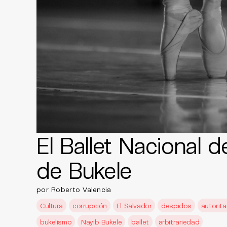
El Ballet Nacional d
de Bukele
por Roberto Valencia
Cultura
corrupción
El Salvador
despidos
autorit
bukelismo
Nayib Bukele
ballet
arbitrariedad