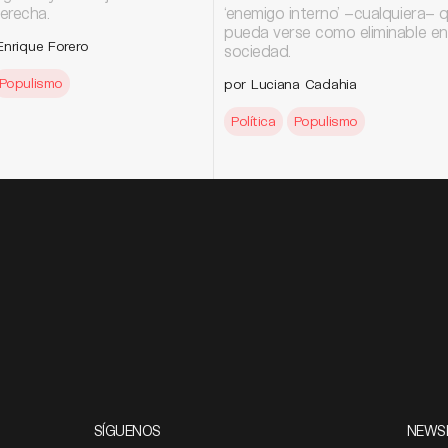
erecha.
‘enemigo interno’ –cualquiera– 
pueda verse como eliminable ent
Enrique Forero
sociedad.
Populismo
por Luciana Cadahia
Política
Populismo
SÍGUENOS
NEWS