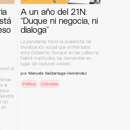
ia
A un año del 21N:
stá
“Duque ni negocia, ni
eso
dialoga”
La pandemia frenó la avalancha de
movilización social que enfrentaba
este Gobierno. Aunque en las calles no
habrá multitudes, las demandas en
lugar de caducar, crecen.
ició el
por
Manuela Saldarriaga Hernández
ctimas
Política
Colombia
e el
arece
 Sandra
ar un
 en