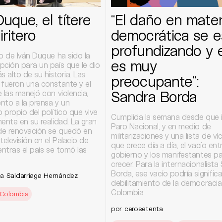
Duque, el títere
“El daño en mater
tiritero
democrática se e
profundizando y 
o de Iván Duque ha sido la
es muy
pción para un país que le dio
s alto de su historia. Las
preocupante”:
 fueron una constante y el
Sandra Borda
 las manejó con violencia,
ento a la prensa y un
propio del político que vive
Cumplida la semana desde que in
ente en su realidad. La gran
Paro Nacional, y en medio de
e renovación se quedó en
militarizaciones y una lista de ví
televisión en el Palacio de
que crece día a día, el vacío entr
entras el país se tomó las
gobierno y los manifestantes p
crecer. Para la internacionalista
Borda, ese vacío podría signific
a Saldarriaga Hernández
debilitamiento de la democracia
Colombia.
Colombia
por
cerosetenta