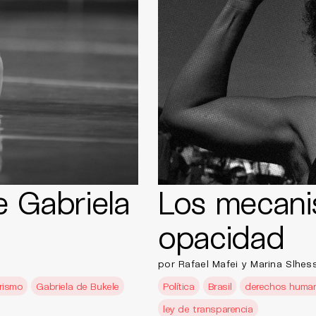
e Gabriela
Los mecani
opacidad
por Rafael Mafei y Marina Slhes
arismo
Gabriela de Bukele
Política
Brasil
derechos huma
ley de transparencia