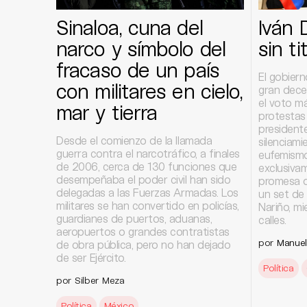
Sinaloa, cuna del
Iván 
narco y símbolo del
sin ti
fracaso de un país
El gobiern
con militares en cielo,
gran dece
el voto má
mar y tierra
protestas
presidente
Desde el comienzo de la llamada
silenciami
guerra contra el narcotráfico, a finales
eufemismo 
de 2006, cerca de 130 funciones que
exclusivam
desempeñaba el poder civil han sido
promesa d
delegadas a las Fuerzas Armadas. Los
un set de 
militares se han convertido en policías,
Nariño, mi
guardianes de puertos, aduanas,
calles.
aeropuertos o grandes contratistas
por
Manuel
de obra pública, pero no han dejado
de ser Ejército.
Política
por Silber Meza
Política
México