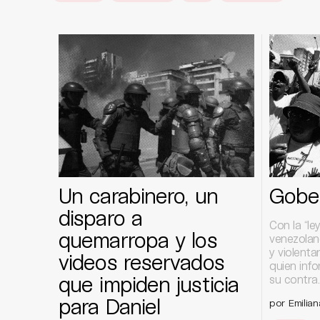
Un carabinero, un
Gober
disparo a
Con la “le
quemarropa y los
venezolano
y violenta
videos reservados
quien info
que impiden justicia
su contra.
para Daniel
por Emilia