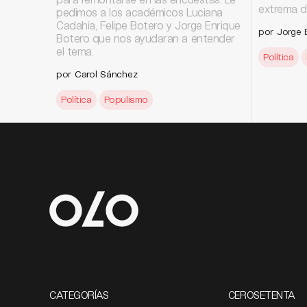
extrema d
pedimos a los académicos Luciana
Cadahia, Felipe Botero y Jorge Enrique
por Jorge 
Botero que nos ayudaran a entender
el tema.
Política
por
Carol Sánchez
Política
Populismo
CATEGORÍAS
CEROSETENTA