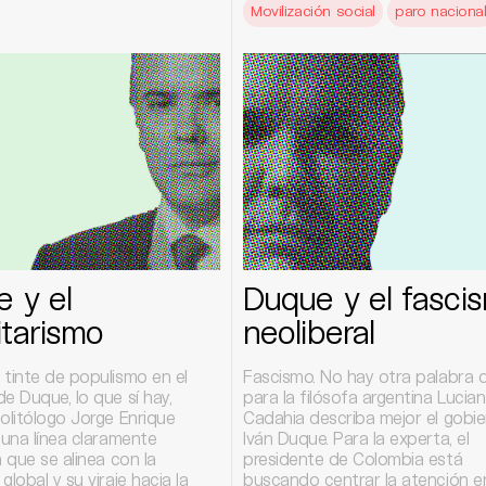
Movilización social
paro naciona
 y el
Duque y el fasci
itarismo
neoliberal
 tinte de populismo en el
Fascismo. No hay otra palabra 
e Duque, lo que sí hay,
para la filósofa argentina Lucia
olitólogo Jorge Enrique
Cadahia describa mejor el gobi
 una línea claramente
Iván Duque. Para la experta, el
a que se alinea con la
presidente de Colombia está
global y su viraje hacia la
buscando centrar la atención e