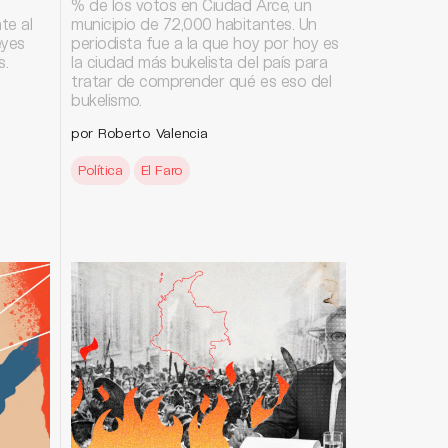
% de los votos en Ciudad Arce, un
te al
municipio de 72,000 habitantes. Un
eyes
periodista fue a la que hoy por hoy es
s.
la ciudad más bukelista del país para
tratar de comprender qué es eso del
bukelismo.
por Roberto Valencia
Política
El Faro