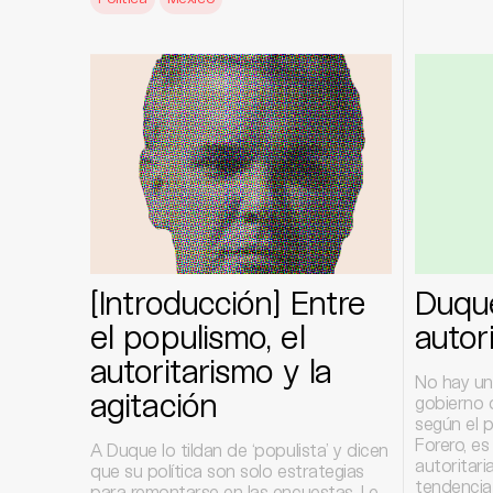
[Introducción] Entre
Duque
el populismo, el
autor
autoritarismo y la
No hay un
agitación
gobierno d
según el p
Forero, es
A Duque lo tildan de ‘populista’ y dicen
autoritari
que su política son solo estrategias
tendencia 
para remontarse en las encuestas. Le