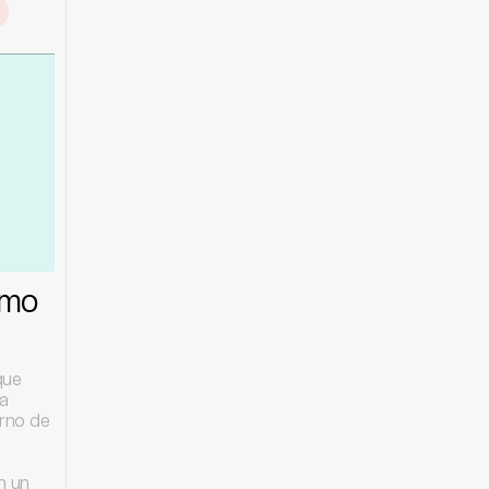
l
smo
que
na
erno de
n un