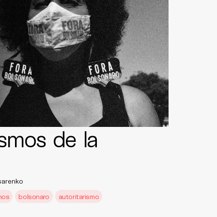
smos de la
sarenko
nos
bolsonaro
autoritarismo