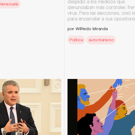
despidió a los médicos que
Venezuela
denunciaban más controles fren
virus. Para las elecciones, creó l
para encarcelar a sus opositore
por Wilfredo Miranda
Política
autoritarismo