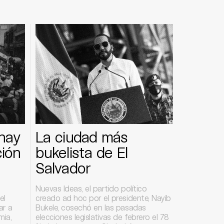
hay
La ciudad más
ción
bukelista de El
Salvador
Nuevas Ideas, el partido político
el
creado ad hoc por el presidente, Nayib
ar a
Bukele, cosechó en las pasadas
mia,
elecciones legislativas de febrero el 78