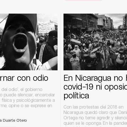
nar con odio
En Nicaragua no 
covid-19 ni oposi
y del odio”, el gobierno
política
 puede silenciar, encarcelar
r física y psicológicamente a
rme, opine o se exprese en
Con las protestas del 2018 en
Nicaragua quedó claro que Dani
Ortega no teme agredir y silenci
na Duarte Otero
quien se le oponga. En la pande