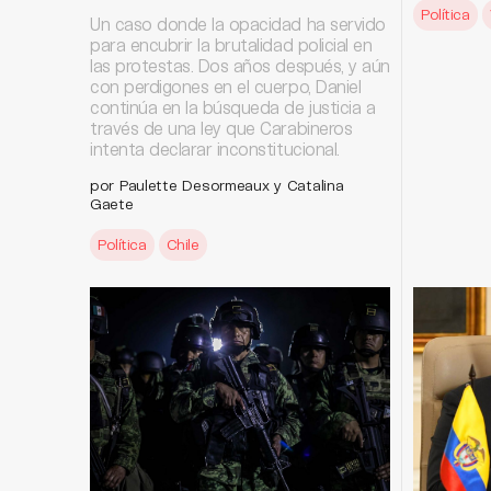
Política
Un caso donde la opacidad ha servido
para encubrir la brutalidad policial en
las protestas. Dos años después, y aún
con perdigones en el cuerpo, Daniel
continúa en la búsqueda de justicia a
través de una ley que Carabineros
intenta declarar inconstitucional.
por Paulette Desormeaux y Catalina
Gaete
Política
Chile