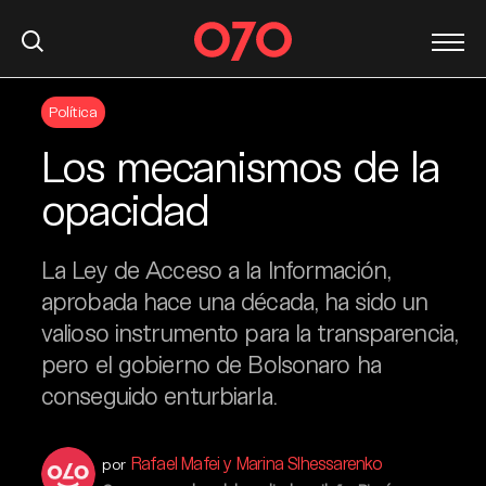
S
Política
k
i
Los mecanismos de la
p
t
opacidad
o
c
La Ley de Acceso a la Información,
o
n
aprobada hace una década, ha sido un
t
valioso instrumento para la transparencia,
e
pero el gobierno de Bolsonaro ha
n
conseguido enturbiarla.
t
Rafael Mafei y Marina Slhessarenko
por