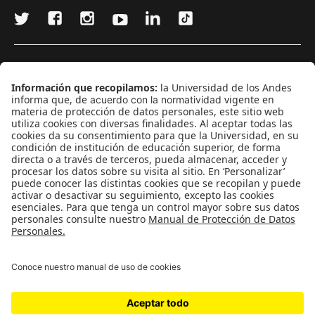
¿Quieres escribir en 070?
CONTÁCTANOS
cerosetenta@uniandes.edu.co
BOGOTÁ, COLOMBIA
NEWSLETTER
Suscríbase