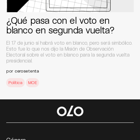
¿Qué pasa con el voto en
blanco en segunda vuelta?
El 17 de junio sí habrá voto en blanco, pero será simbólico.
Esto fue lo que nos dijo la Misión de Observación
Electoral sobre el voto en blanco para la segunda vuelta
presidencial.
por
cerosetenta
Política
MOE