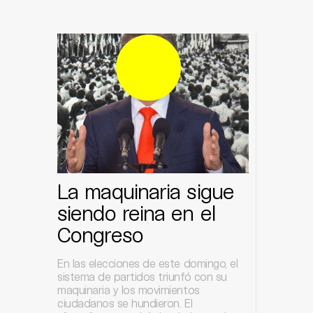
La maquinaria sigue
siendo reina en el
Congreso
En las elecciones de este domingo, el
sistema de partidos triunfó con su
maquinaria y los movimientos
ciudadanos se hundieron. El