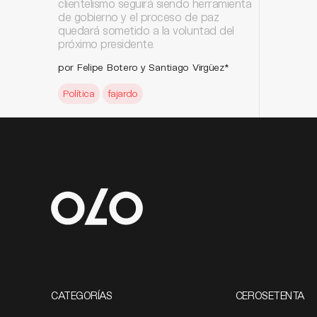
clientelismo seguirá siendo herramienta
de gobierno y el proceso de paz
quedará sometido a la voluntad del
próximo presidente.
por Felipe Botero y Santiago Virgüez*
Política
fajardo
CATEGORÍAS
CEROSETENTA