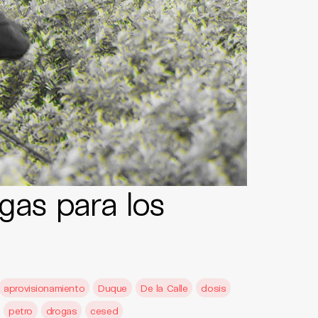
gas para los
aprovisionamiento
Duque
De la Calle
dosis
petro
drogas
cesed