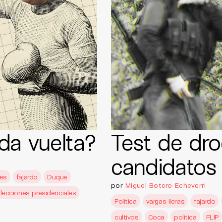
da vuelta?
Test de dro
candidatos
nes
fajardo
Duque
por
Miguel Botero Echeverri
lecciones presidenciales
Política
vargas lleras
fajardo
cultivos
Coca
política
FLIP