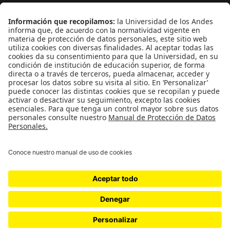
¿Quieres escribir en 070?
CONTÁCTANOS
cerosetenta@uniandes.edu.co
BOGOTÁ, COLOMBIA
NEWSLETTER
Suscríbase