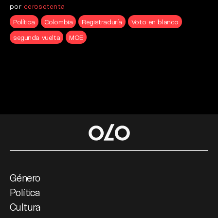
por
cerosetenta
Política
Colombia
Registraduría
Voto en blanco
segunda vuelta
MOE
Género
Política
Cultura