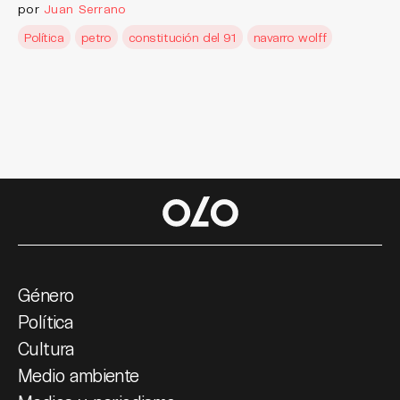
por
Juan Serrano
Política
petro
constitución del 91
navarro wolff
Género
Política
Cultura
Medio ambiente