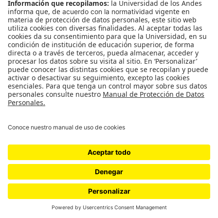
CONTÁCTANOS
cerosetenta@uniandes.edu.co
BOGOTÁ, COLOMBIA
NEWSLETTER
Suscríbase