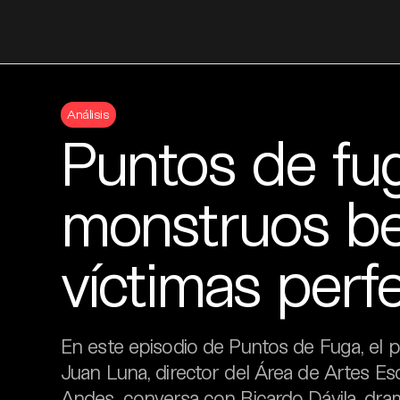
Skip
to
Análisis
content
Puntos de fug
monstruos bes
víctimas perf
En este episodio de Puntos de Fuga, el p
Juan Luna, director del Área de Artes Esc
Andes, conversa con Ricardo Dávila, dram