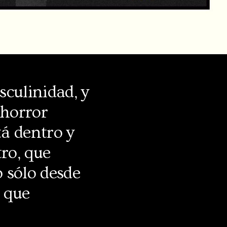
sculinidad, y
 horror
tá dentro y
tro, que
o sólo desde
o que