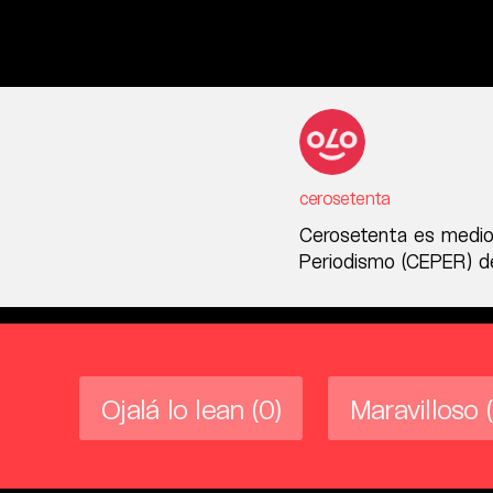
cerosetenta
Cerosetenta es medio
Periodismo (CEPER) de
Ojalá lo lean
(0)
Maravilloso