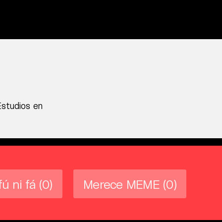
Estudios en
fú ni fá
(0)
Merece MEME
(0)