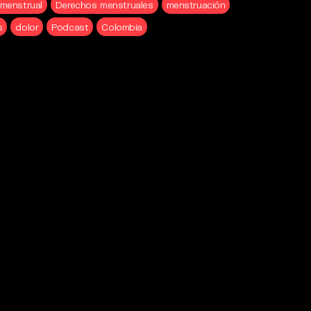
amenstrual
Derechos menstruales
menstruación
s
dolor
Podcast
Colombia