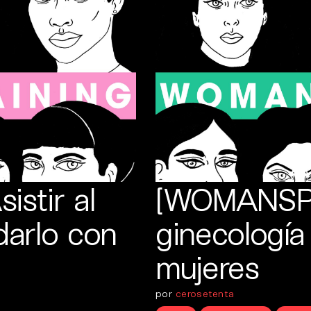
istir al
[WOMANSPL
darlo con
ginecología
mujeres
por
cerosetenta