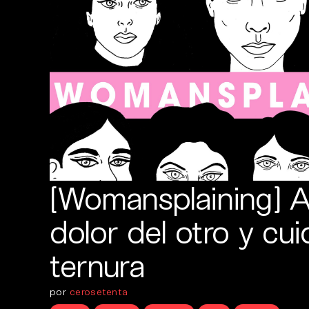
[Womansplaining] As
dolor del otro y cui
ternura
por
cerosetenta