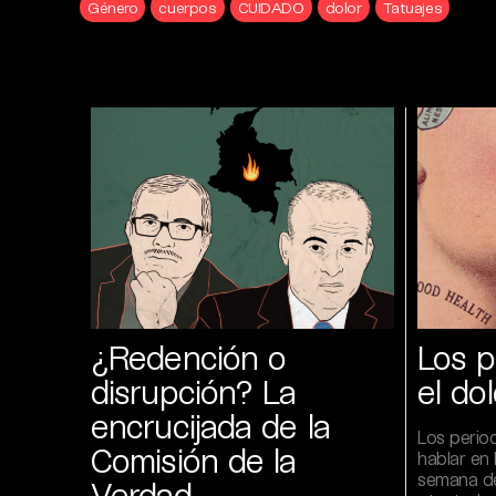
Género
cuerpos
CUIDADO
dolor
Tatuajes
¿Redención o
Los p
disrupción? La
el dol
encrucijada de la
Los perio
Comisión de la
hablar en 
semana de
Verdad