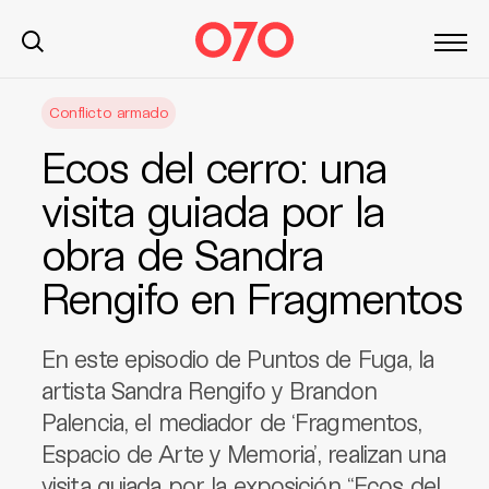
S
Conflicto armado
k
i
Ecos del cerro: una
p
t
visita guiada por la
o
obra de Sandra
c
o
Rengifo en Fragmentos
n
t
e
En este episodio de Puntos de Fuga, la
n
artista Sandra Rengifo y Brandon
t
Palencia, el mediador de ‘Fragmentos,
Espacio de Arte y Memoria’, realizan una
visita guiada por la exposición “Ecos del