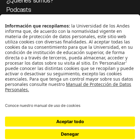
¿Quiénes somos?
Podcasts
Ediciones especiales
Proyectos 070
SÍGUENOS
¿Quieres escribir en 070?
CONTÁCTANOS
cerosetenta@uniandes.edu.co
BOGOTÁ, COLOMBIA