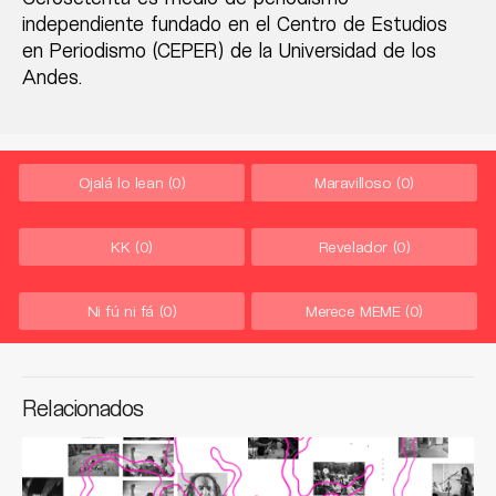
independiente fundado en el Centro de Estudios
en Periodismo (CEPER) de la Universidad de los
Andes.
Ojalá lo lean
(0)
Maravilloso
(0)
KK
(0)
Revelador
(0)
Ni fú ni fá
(0)
Merece MEME
(0)
Relacionados