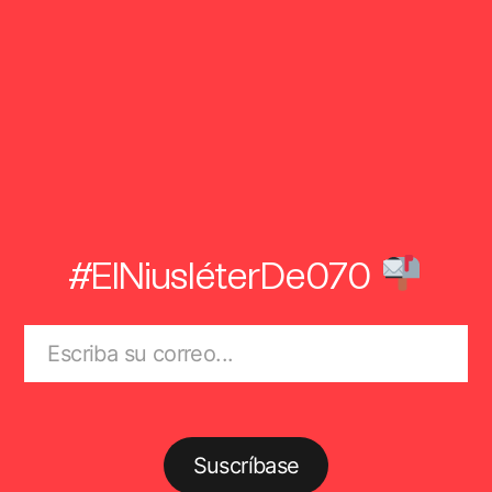
#ElNiusléterDe070
Suscríbase