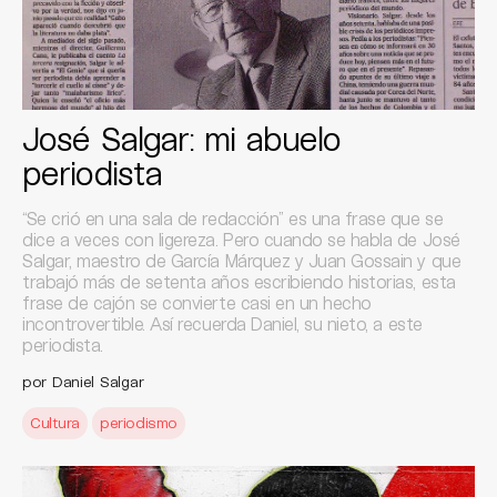
José Salgar: mi abuelo
periodista
“Se crió en una sala de redacción” es una frase que se
dice a veces con ligereza. Pero cuando se habla de José
Salgar, maestro de García Márquez y Juan Gossain y que
trabajó más de setenta años escribiendo historias, esta
frase de cajón se convierte casi en un hecho
incontrovertible. Así recuerda Daniel, su nieto, a este
periodista.
por Daniel Salgar
Cultura
periodismo