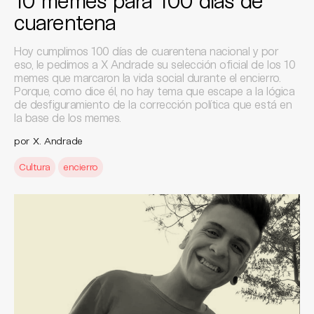
10 memes para 100 días de
cuarentena
Hoy cumplimos 100 días de cuarentena nacional y por
eso, le pedimos a X Andrade su selección oficial de los 10
memes que marcaron la vida social durante el encierro.
Porque, como dice él, no hay tema que escape a la lógica
de desfiguramiento de la corrección política que está en
la base de los memes.
por X. Andrade
Cultura
encierro