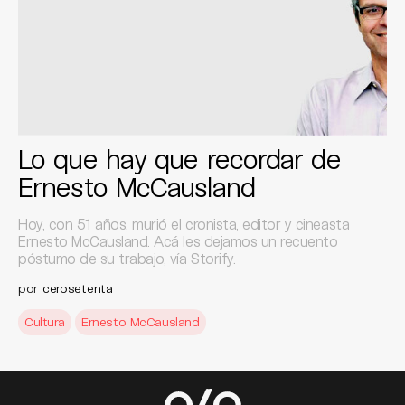
Lo que hay que recordar de
Ernesto McCausland
Hoy, con 51 años, murió el cronista, editor y cineasta
Ernesto McCausland. Acá les dejamos un recuento
póstumo de su trabajo, vía Storify.
por
cerosetenta
Cultura
Ernesto McCausland