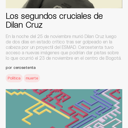
Los segundos cruciales de
Dilan Cruz
En la noche del 25 de noviembre murió Dilan Cruz luego
de dos días en estado crítico tras ser golpeado en la
cabeza por un proyectil del ESMAD. Cerosetenta tuvo
acceso a nuevas imágenes que podrían dar pistas sobre
lo que ocurrió el 23 de noviembre en el centro de Bogotá.
por
cerosetenta
Política
muerte