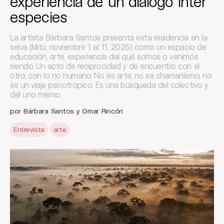
experiencia de un diálogo inter
especies
La artista Bárbara Santos presenta esta residencia en la
selva (Mitú, noviembre 1 al 11, 2025) como un espacio de
educación, arte, experiencia del qué somos o venimos
siendo. Un acto de reciprocidad y de encuentro con el
otro, con lo no humano. No es arte, no es chamanismo, no
es un viaje psicotrópico. Es una búsqueda del colectivo y
del uno mismo.
por Bárbara Santos y Omar Rincón
Entrevista
arte