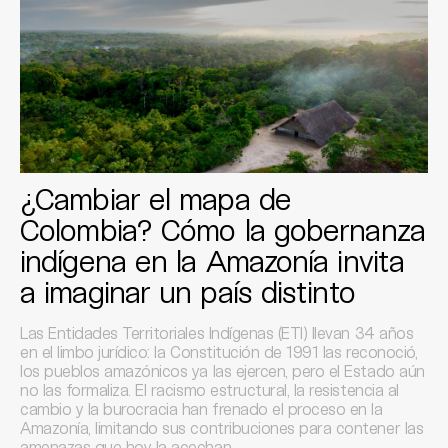
¿Cambiar el mapa de
Colombia? Cómo la gobernanza
indígena en la Amazonía invita
a imaginar un país distinto
Las Entidades Territoriales Indígenas (ETI) llevan 34 años
en el limbo jurídico: la Constitución de 1991 las reconoció,
los pueblos amazónicos ya las ejercen, pero el Estado aún
no las formaliza. El racismo estructural, la resistencia al
cambio y la burocracia han frenado el proceso en la
Amazonía, limitando sus contribuciones para contener las
amenazas que hoy la acechan.