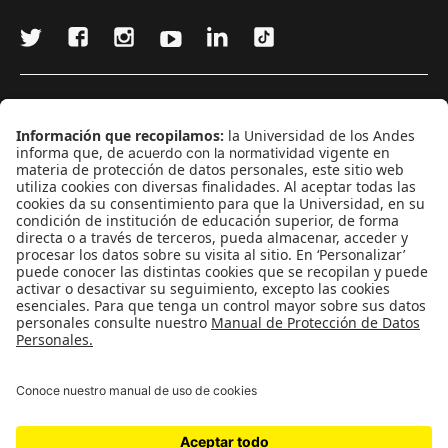
¿Quieres escribir en 070?
CONTÁCTANOS
cerosetenta@uniandes.edu.co
BOGOTÁ, COLOMBIA
NEWSLETTER
Suscríbase