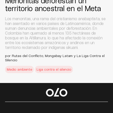
Menonitas deforestan un
territorio ancestral en el Meta
Los menonitas, una rama del cristianismo anabaptista, se
han asentado en varios países de Latinoamérica, donde
suman denuncias ambientales por deforestación. En
Colombia han quemado al menos 135 hectáreas de
bosque en la Altillanura, lo que ha afectado la conexión
entre los ecosistemas amazónicos y andinos en un
territorio reclamado por indígenas sikuani.
por Rutas del Conflicto, Mongabay Latam y La Liga Contra el
Silencio
Medio ambiente
Liga contra el silencio