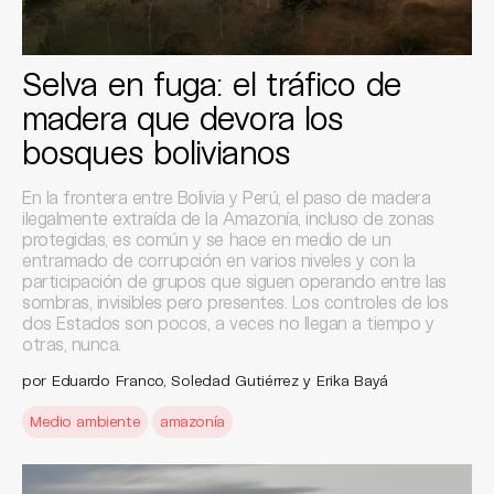
Selva en fuga: el tráfico de
madera que devora los
bosques bolivianos
En la frontera entre Bolivia y Perú, el paso de madera
ilegalmente extraída de la Amazonía, incluso de zonas
protegidas, es común y se hace en medio de un
entramado de corrupción en varios niveles y con la
participación de grupos que siguen operando entre las
sombras, invisibles pero presentes. Los controles de los
dos Estados son pocos, a veces no llegan a tiempo y
otras, nunca.
por Eduardo Franco, Soledad Gutiérrez y Erika Bayá
Medio ambiente
amazonía