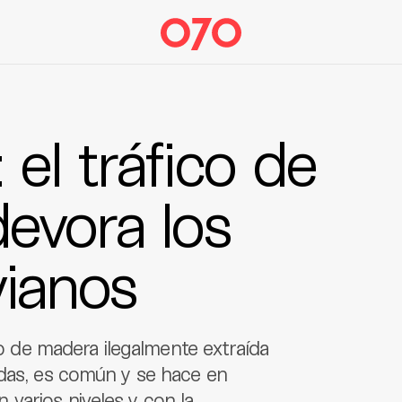
 el tráfico de
evora los
vianos
aso de madera ilegalmente extraída
idas, es común y se hace en
varios niveles y con la