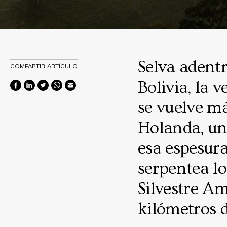
Selva adentr
COMPARTIR ARTÍCULO
Bolivia, la v
se vuelve m
Holanda, un
esa espesura
serpentea lo
Silvestre A
kilómetros d