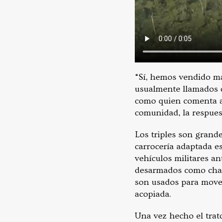
“Sí, hemos vendido m
usualmente llamados c
como quien comenta al
comunidad, la respues
Los triples son grande
carrocería adaptada e
vehículos militares a
desarmados como chata
son usados para mover
acopiada.
Una vez hecho el trato