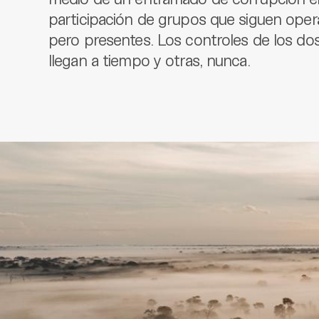
participación de grupos que siguen opera
pero presentes. Los controles de los do
llegan a tiempo y otras, nunca.