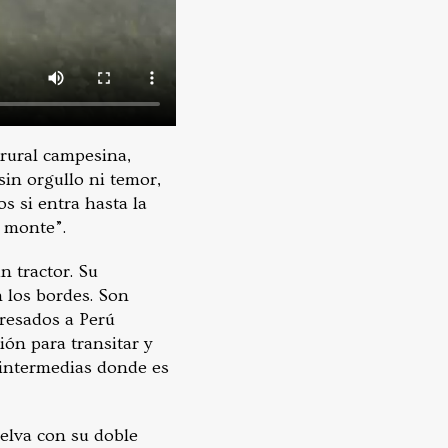
rural campesina,
in orgullo ni temor,
s si entra hasta la
l monte”.
n tractor. Su
 los bordes. Son
gresados a Perú
ón para transitar y
 intermedias donde es
selva con su doble