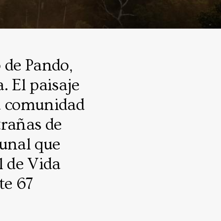
o de Pando,
. El paisaje
la comunidad
trañas de
munal que
l de Vida
te 67