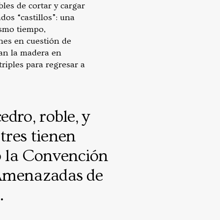
bles de cortar y cargar
dos “castillos”: una
ismo tiempo,
nes en cuestión de
lan la madera en
riples para regresar a
edro, roble, y
tres tienen
o la Convención
 Amenazadas de
.