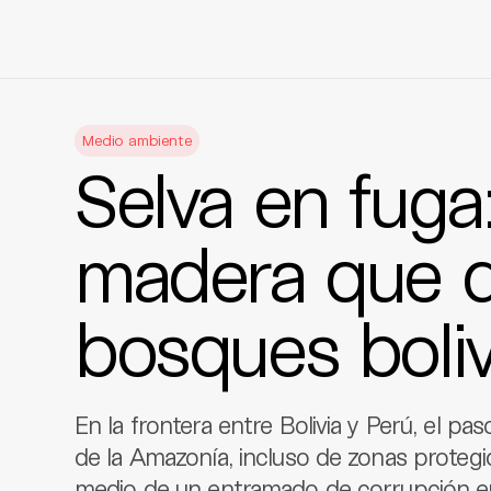
Skip
to
Medio ambiente
content
Selva en fuga:
madera que d
bosques boli
En la frontera entre Bolivia y Perú, el p
de la Amazonía, incluso de zonas proteg
medio de un entramado de corrupción en 