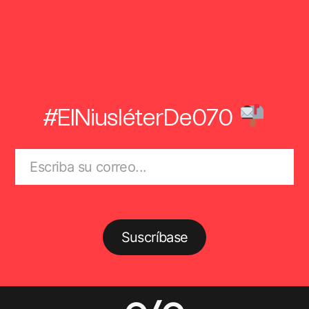
#ElNiusléterDe070
Suscríbase