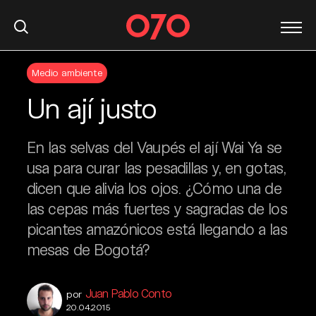
S
Medio ambiente
k
i
Un ají justo
p
t
o
En las selvas del Vaupés el ají Wai Ya se
c
usa para curar las pesadillas y, en gotas,
o
dicen que alivia los ojos. ¿Cómo una de
n
las cepas más fuertes y sagradas de los
t
picantes amazónicos está llegando a las
e
n
mesas de Bogotá?
t
Juan Pablo Conto
por
20.04.2015