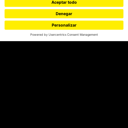
Proyectos 070
SÍGUENOS
¿Quieres escribir en 070?
CONTÁCTANOS
cerosetenta@uniandes.edu.co
BOGOTÁ, COLOMBIA
NEWSLETTER