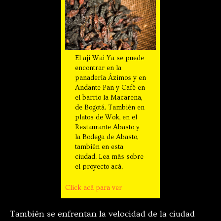
El ají Wai Ya se puede
encontrar en la
panadería Ázimos y en
Andante Pan y Café en
el barrio la Macarena,
de Bogotá. También en
platos de Wok, en el
Restaurante Abasto y
la Bodega de Abasto,
también en esta
ciudad. Lea más sobre
el proyecto acá.
Click acá para ver
También se enfrentan la velocidad de la ciudad