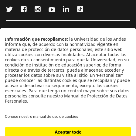
¿Quieres escribir en 070?
CONTÁCTANOS
cerosetenta@uniandes.edu.co
BOGOTÁ, COLOMBIA
NEWSLETTER
Suscríbase