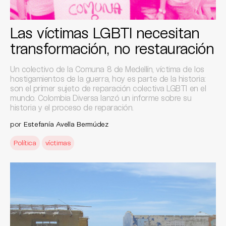
Las víctimas LGBTI necesitan
transformación, no restauración
Un colectivo de la Comuna 8 de Medellín, víctima de los
hostigamientos de la guerra, hoy es parte de la historia:
son el primer sujeto de reparación colectiva LGBTI en el
mundo. Colombia Diversa lanzó un informe sobre su
historia y el proceso de reparación.
por
Estefanía Avella Bermúdez
Política
víctimas