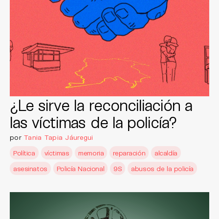
¿Le sirve la reconciliación a
las víctimas de la policía?
por
Tania Tapia Jáuregui
Política
víctimas
memoria
reparación
alcaldía
asesinatos
Policía Nacional
9S
abusos de la policía