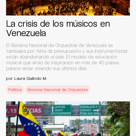
La crisis de los músicos en
Venezuela
El Sistema Nacional de Orquestas de Venezuela se
tambalea por falta de presupuesto y sus instrumentistas
están abandonando el país. El modelo de educación
musical que sirvió de inspiración en más de 40 países
parece estar viviendo sus últimos días.
por
Laura Galindo M.
Política
Sistema Nacional de Orquestas