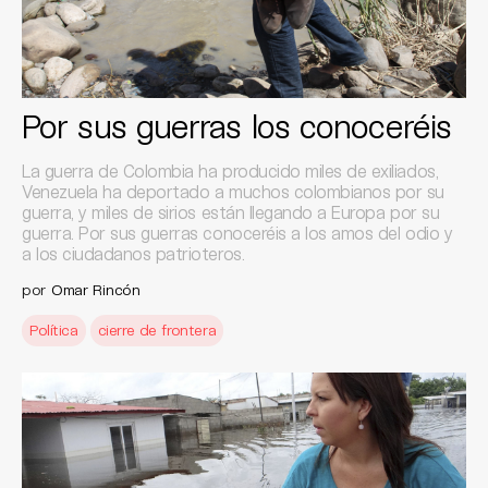
Por sus guerras los conoceréis
La guerra de Colombia ha producido miles de exiliados,
Venezuela ha deportado a muchos colombianos por su
guerra, y miles de sirios están llegando a Europa por su
guerra. Por sus guerras conoceréis a los amos del odio y
a los ciudadanos patrioteros.
por
Omar Rincón
Política
cierre de frontera