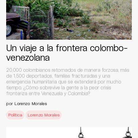
Un viaje a la frontera colombo-
venezolana
20,000 colombianos retornados de manera forzosa, más
de 1,500 deportados, familias fracturadas y una
emergencia humanitaria que se extenderá por mucho
tiempo. ¿Cómo sobrevive la gente a la peor crisis
fronteriza entre Venezuela y Colombia?
por
Lorenzo Morales
Política
Lorenzo Morales