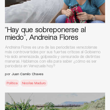
“Hay que sobreponerse al
miedo”, Andreina Flores
Andreina Flores es una de las periodistas venezolanas
más controvertidas por sus fuertes críticas al Gobierno.
Ha sido amenazada, golpeada y censurada de distintas
maneras. Hablamos con ella para saber ¿cómo es ser
periodista en Venezuela hoy?
por
Juan Camilo Chaves
Política
Nicolas Maduro