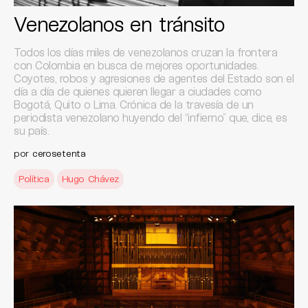
Venezolanos en tránsito
Todos los días miles de venezolanos cruzan la frontera
con Colombia en busca de mejores oportunidades.
Coyotes, robos y agresiones de agentes del Estado son el
día a día de quienes quieren llegar a ciudades como
Bogotá, Quito o Lima. Crónica de la travesía de un
periodista venezolano huyendo del “infierno” que, dice, es
su país.
por
cerosetenta
Política
Hugo Chávez