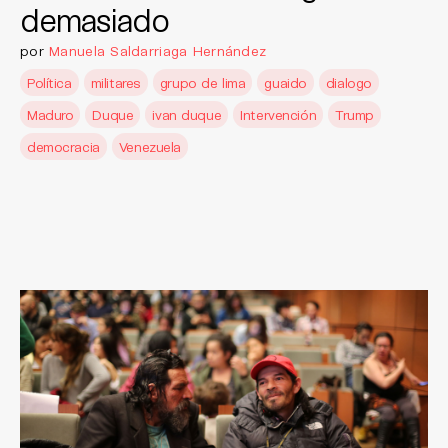
demasiado
por
Manuela Saldarriaga Hernández
Política
militares
grupo de lima
guaido
dialogo
Maduro
Duque
ivan duque
Intervención
Trump
democracia
Venezuela