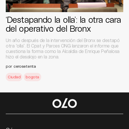
‘Destapando la olla’: la otra cara
del operativo del Bronx
Un año después de la intervención del Bronx se destapó
otra “olla”. El Cpat y Parces ONG lanzaron el informe que
cuestiona la forma como la Alcaldía de Enrique Peñalosa
hizo el desalojo en la zona.
por
cerosetenta
Ciudad
bogota