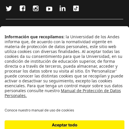
¿Quieres escribir en 070?
CONTÁCTANOS
cerosetenta@uniandes.edu.co
BOGOTÁ, COLOMBIA
NEWSLETTER
Suscríbase