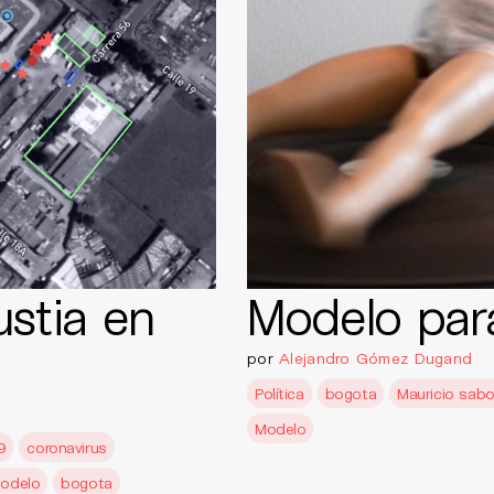
ustia en
Modelo par
por
Alejandro Gómez Dugand
Política
bogota
Mauricio sabo
Modelo
9
coronavirus
odelo
bogota