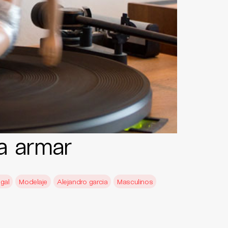
a armar
gal
Modelaje
Alejandro garcia
Masculinos