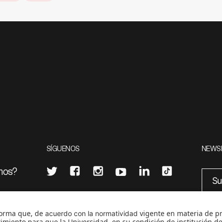
SÍGUENOS
NEWS
mos?
¿Quieres escribir en 070?
eciales
0
CONTÁCTANOS