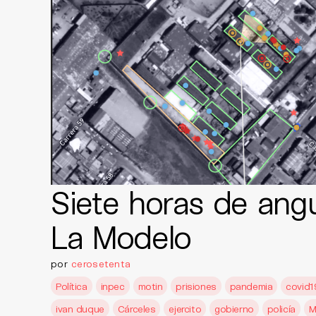
Siete horas de ang
La Modelo
por
cerosetenta
Política
inpec
motin
prisiones
pandemia
covid1
ivan duque
Cárceles
ejercito
gobierno
policía
M