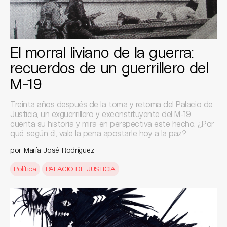
El morral liviano de la guerra:
recuerdos de un guerrillero del
M-19
Treinta años después de la toma y retoma del Palacio de
Justicia, un exguerrillero y exconstituyente del M-19
cuenta su historia y mira en perspectiva este hecho. ¿Por
qué, según él, vale la pena apostarle hoy a la paz?
por María José Rodríguez
Política
PALACIO DE JUSTICIA