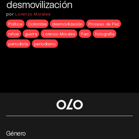
desmovilización
por
Lorenzo Morales
Política
Colombia
desmovilización
Proceso de Paz
niños
guerra
Lorenzo Morales
Farc
fotografía
periodista
periodismo
Género