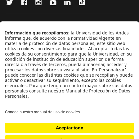
¿Quieres escribir en 070?
CONTÁCTANOS
cerosetenta@uniandes.edu.co
BOGOTÁ, COLOMBIA
NEWSLETTER
Suscríbase