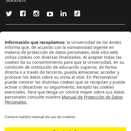
SÍGUENOS
¿Quieres escribir en 070?
CONTÁCTANOS
cerosetenta@uniandes.edu.co
BOGOTÁ, COLOMBIA
NEWSLETTER
Suscríbase