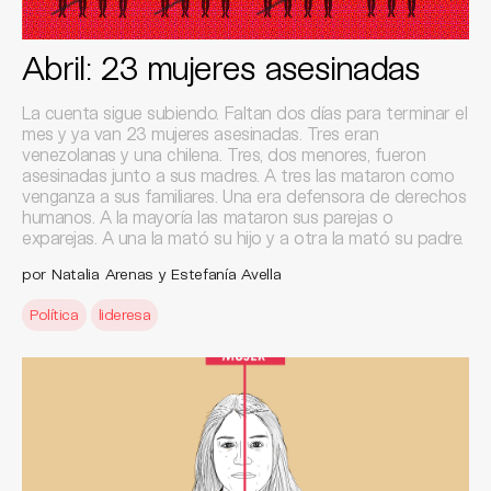
Abril: 23 mujeres asesinadas
La cuenta sigue subiendo. Faltan dos días para terminar el
mes y ya van 23 mujeres asesinadas. Tres eran
venezolanas y una chilena. Tres, dos menores, fueron
asesinadas junto a sus madres. A tres las mataron como
venganza a sus familiares. Una era defensora de derechos
humanos. A la mayoría las mataron sus parejas o
exparejas. A una la mató su hijo y a otra la mató su padre.
por Natalia Arenas y Estefanía Avella
Política
lideresa