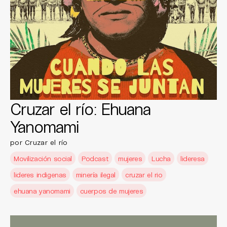
Cruzar el río: Ehuana
Yanomami
por Cruzar el río
Movilización social
Podcast
mujeres
Lucha
lideresa
lideres indigenas
minería ilegal
cruzar el rio
ehuana yanomami
cuerpos de mujeres