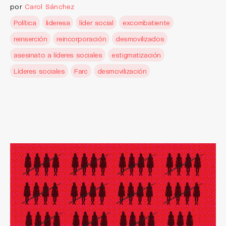
por
Carol Sánchez
Política
lideresa
líder social
excombatiente
reinserción
reincorporación
desmovilizados
asesinato a líderes sociales
estigmatización
Líderes sociales
Farc
desmovilización