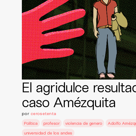
El agridulce resulta
caso Amézquita
por
cerosetenta
Política
profesor
violencia de genero
Adolfo Amézqu
universidad de los andes