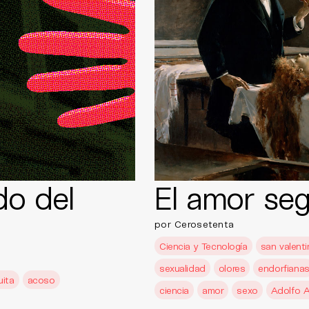
do del
El amor seg
por Cerosetenta
Ciencia y Tecnología
san valenti
sexualidad
olores
endorfiana
ita
acoso
ciencia
amor
sexo
Adolfo 