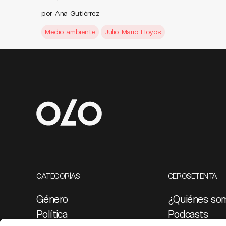
por Ana Gutiérrez
Medio ambiente
Julio Mario Hoyos
CATEGORÍAS
CEROSETENTA
Género
¿Quiénes so
Política
Podcasts