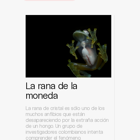
La rana de la
moneda
La rana de cristal es sólo uno de los
muchos anfibios que están
desapareciendo por la extraña acción
de un hongo. Un grupo de
investigadores colombianos intenta
comprender el fenómeno.