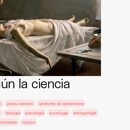
ún la ciencia
n
paola castaño
sindrome de abstinencia
s
biología
psicología
sociología
antropologia
Amézquita
musica