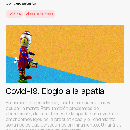
por
cerosetenta
Política
clase a la casa
Covid-19: Elogio a la apatía
En tiempos de pandemia y teletrabajo necesitamos
ocupar la mente. Pero también precisamos del
aburrimiento, de la tristeza y de la apatía para ayudar a
entendernos lejos de la productividad y el rendimiento
sonámbulos que perseguimos sin miramientos. Un análisis