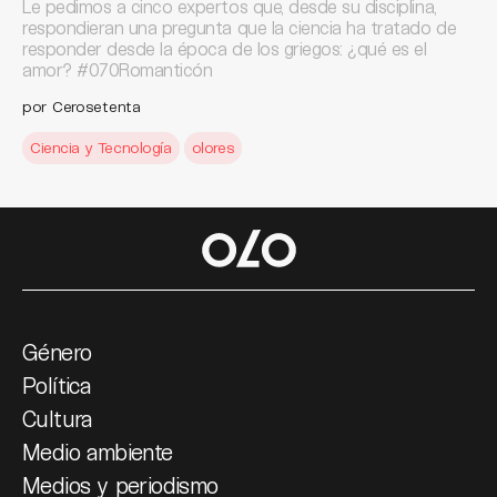
Le pedimos a cinco expertos que, desde su disciplina,
respondieran una pregunta que la ciencia ha tratado de
responder desde la época de los griegos: ¿qué es el
amor? #070Romanticón
por Cerosetenta
Ciencia y Tecnología
olores
Género
Política
Cultura
Medio ambiente
Medios y periodismo