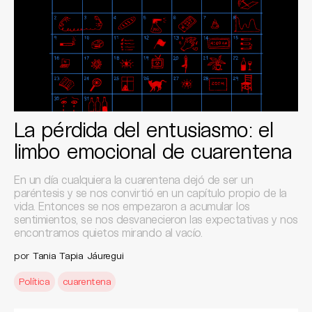
La pérdida del entusiasmo: el
limbo emocional de cuarentena
En un día cualquiera la cuarentena dejó de ser un
paréntesis y se nos convirtió en un capítulo propio de la
vida. Entonces se nos empezaron a acumular los
sentimientos, se nos desvanecieron las expectativas y nos
encontramos quietos mirando al vacío.
por
Tania Tapia Jáuregui
Política
cuarentena