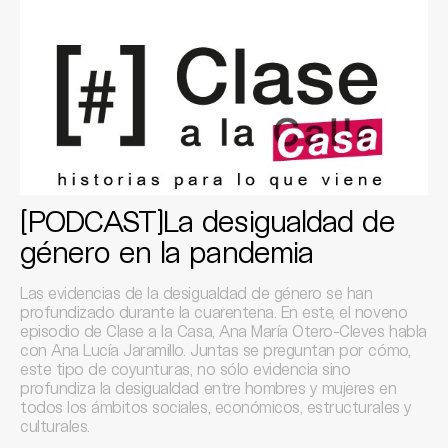
[PODCAST]La desigualdad de
género en la pandemia
Las evidencias de la desigualdad de género se han
profundizado durante la cuarentena. En este, el noveno
episodio de Clase a la Casa, Ana María Otero-Cleves habla
con Ana Lucía Jaramillo. Juntas se preguntan por cómo,
este tipo de coyunturas, no sólo evidencia sino
profundiza la desigualdad entre hombres y mujeres en
todos los ámbitos sociales, económicos, estructurales y
culturales.