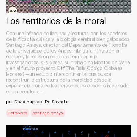
Los territorios de la moral
Con una infancia de llanuras y lecturas, con los senderos
de la filosofía clásica y la biología cerebral bien galopados,
Santiago Amaya, director del Departamento de Filosofía
de la Universidad de los Andes, hibrida la inmersión en
campo y la reflexión en la academia en sus
investigaciones, sus clases, su trabajo en Montes de María
y en el futuro proyecto Off The Rails (Código Globales
Morales) —un estudio intercontinental que busca
reconstruir la estructura de la moralidad desde la
experiencia diaria de las personas, no desde lo imaginado
en un escritorio—.
por David Augusto De Salvador
Entrevista
santiago amaya