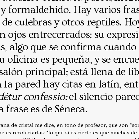
a y formaldehido. Hay varios fr
 de culebras y otros reptiles. Ho
n ojos entrecerrados; su expres
s, algo que se confirma cuando 
 Su oficina es pequeña, y se encu
salón principal; está llena de li
 la pared hay citas en latín, ent
détur confessio:
el silencio pare
a frase es de Séneca.
rana de cristal me dice, en tono de profesor, que son “so
e es recolectarlas: “lo que sí es cierto es que muchas de