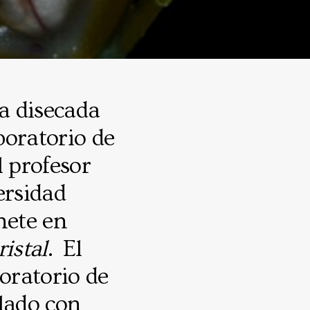
a disecada
boratorio de
l profesor
ersidad
nete en
ristal
. El
boratorio de
clado con