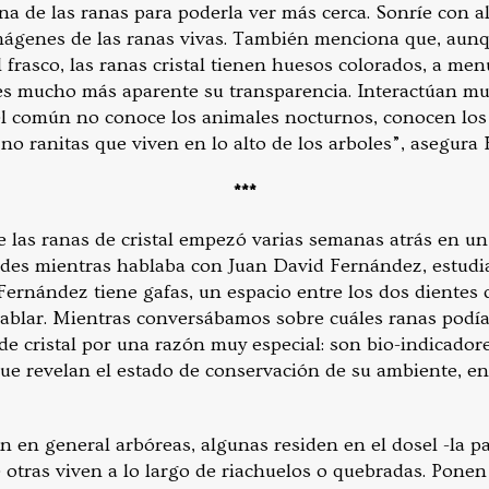
a de las ranas para poderla ver más cerca. Sonríe con al
ágenes de las ranas vivas. También menciona que, aunq
 frasco, las ranas cristal tienen huesos colorados, a me
es mucho más aparente su transparencia. Interactúan mu
l común no conoce los animales nocturnos, conocen los 
 no ranitas que viven en lo alto de los arboles”, asegura
***
 las ranas de cristal empezó varias semanas atrás en un 
des mientras hablaba con Juan David Fernández, estudi
Fernández tiene gafas, un espacio entre los dos dientes 
hablar. Mientras conversábamos sobre cuáles ranas podía
e cristal por una razón muy especial: son bio-indicadore
e revelan el estado de conservación de su ambiente, en 
on en general arbóreas, algunas residen en el dosel -la pa
 otras viven a lo largo de riachuelos o quebradas. Ponen