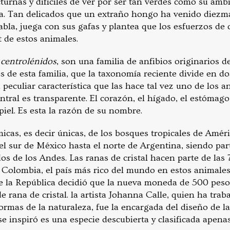
turnas y difíciles de ver por ser tan verdes como su amb
ga. Tan delicados que un extraño hongo ha venido diezm
bla, juega con sus gafas y plantea que los esfuerzos de
t de estos animales.
o
centrolénidos
, son una familia de anfibios originarios 
s de esta familia, que la taxonomía reciente divide en do
peculiar característica que las hace tal vez uno de los 
entral es transparente. El corazón, el hígado, el estómago
 piel. Es esta la razón de su nombre.
cas, es decir únicas, de los bosques tropicales de Améri
el sur de México hasta el norte de Argentina, siendo par
s de los Andes. Las ranas de cristal hacen parte de las 
 Colombia, el país más rico del mundo en estos animales
de la República decidió que la nueva moneda de 500 pes
e rana de cristal. la artista Johanna Calle, quien ha tra
ormas de la naturaleza, fue la encargada del diseño de l
se inspiró es una especie descubierta y clasificada apena