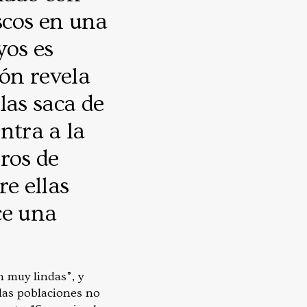
ascos en una
yos es
ión revela
las saca de
entra a la
bros de
re ellas
ce una
n muy lindas”, y
 las poblaciones no