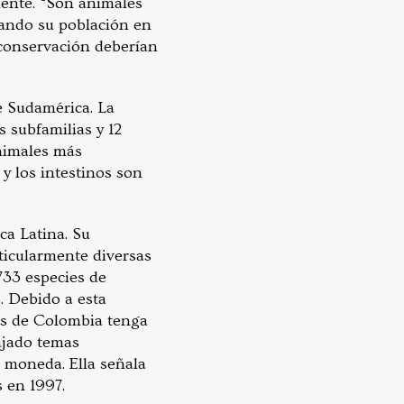
iente. “Son animales
ando su población en
 conservación deberían
de Sudamérica. La
s subfamilias y 12
animales más
 y los intestinos son
ca Latina. Su
ticularmente diversas
733 especies de
. Debido a esta
os de Colombia tenga
bajado temas
a moneda. Ella señala
s en 1997.