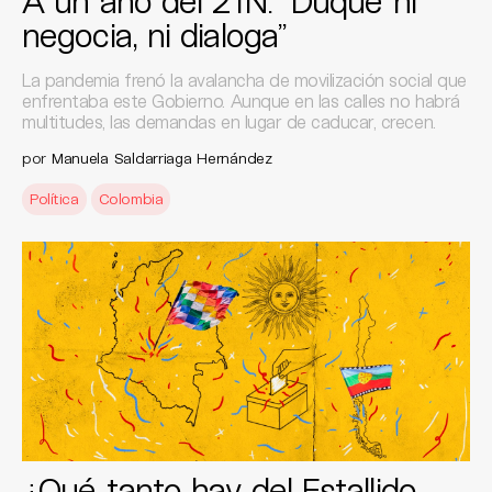
A un año del 21N: “Duque ni
negocia, ni dialoga”
La pandemia frenó la avalancha de movilización social que
enfrentaba este Gobierno. Aunque en las calles no habrá
multitudes, las demandas en lugar de caducar, crecen.
por
Manuela Saldarriaga Hernández
Política
Colombia
¿Qué tanto hay del Estallido