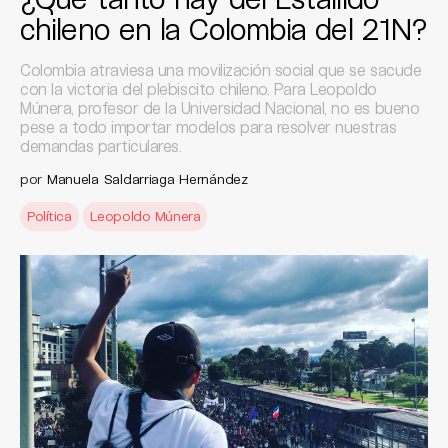
chileno en la Colombia del 21N?
Colombia atraviesa una movilización social que se sacude
con la victoria del plebiscito chileno. Para Leopoldo
Múnera, profesor de la Universidad Nacional, no es bueno
pese a todo importar modelos para resolver nuestras
demandas particulares.
por
Manuela Saldarriaga Hernández
Política
Leopoldo Múnera