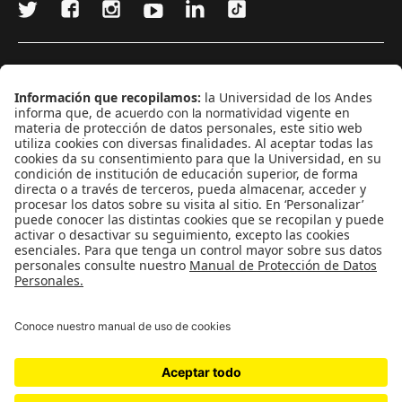
¿Quieres escribir en 070?
CONTÁCTANOS
cerosetenta@uniandes.edu.co
BOGOTÁ, COLOMBIA
NEWSLETTER
Suscríbase