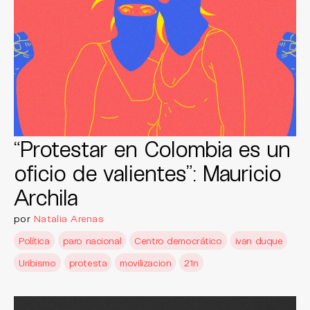
“Protestar en Colombia es un
oficio de valientes”: Mauricio
Archila
por
Natalia Arenas
Política
paro nacional
Centro democrático
ivan duque
Uribismo
protesta
movilizacion
21n