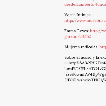
desdeHumberto-Junca
Voces íntimas:
http://www.museonaci
Emma Reyes:
http://w
garzon/29333
Mujeres radicales:
htt
Sobre el acoso y la ex
u=http%3A%2F%2Fesfer
local%2F&h=ATO4v
_7ze96wmhW41JpWg
HIY6DwslwhyTNGg