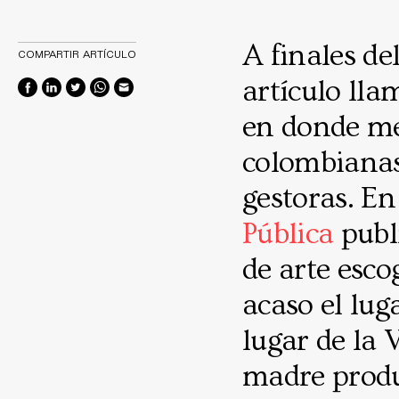
A finales de
COMPARTIR ARTÍCULO
artículo lla
en donde me
colombianas
gestoras. En 
Pública
publ
de arte esco
acaso el lug
lugar de la 
madre produc