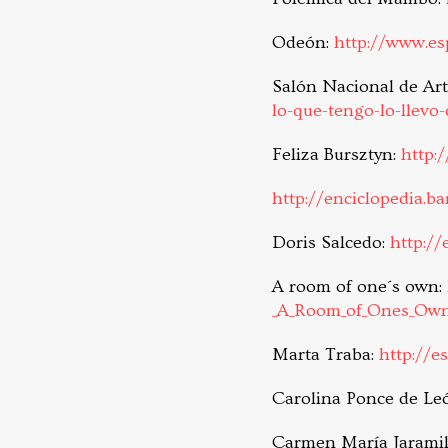
Odeón:
http://www.e
Salón Nacional de Art
lo-que-tengo-lo-llevo
Feliza Bursztyn:
http:
http://enciclopedia.b
Doris Salcedo:
http://
A room of one´s own:
_A_Room_of_Ones_Own
Marta Traba:
http://e
Carolina Ponce de Le
Carmen María Jaramil