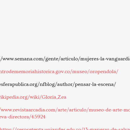
://www.semana.com/gente/articulo/mujeres-la-vanguardi
entrodememoriahistorica.gov.co/museo/oropendola/
/esferapublica.org/nfblog/author/pensar-la-escena/
wikipedia.org/wiki/Gloria_Zea
//www.revistaarcadia.com/arte/articulo/museo-de-arte-mo
eva-directora/45924
https://cerosetenta.uniandes.edu.co/13-maneras-de-sal