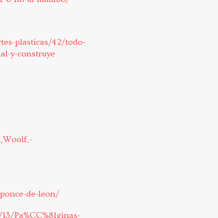
tes-plasticas/42/todo-
al-y-construye
a_Woolf_-
a-ponce-de-leon/
s/13/Pa%CC%81ginas-