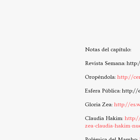
Notas del capítulo:
Revista Semana: http
Oropéndola:
http://c
Esfera Pública: http:/
Gloria Zea:
http://es.
Claudia Hakim:
http:
zea-claudia-hakim-nu
Polémica del Mambo: