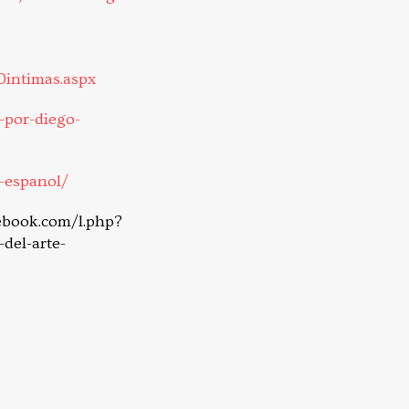
0intimas.aspx
-por-diego-
-espanol/
acebook.com/l.php?
del-arte-