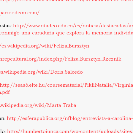
spacioodeon.com/
istas:
http://www.utadeo.edu.co/es/noticia/destacadas/ar
-conmigo-una-curaduria-que-explora-la-memoria-individu
//es.wikipedia.org/wiki/Feliza_Bursztyn
anrepcultural.org/index.php/Feliza_Bursztyn_Rzeznik
es.wikipedia.org/wiki/Doris_Salcedo
http://seas3.elte.hu/coursematerial/PikliNatalia/Virgini
.pdf
s.wikipedia.org/wiki/Marta_Traba
ón:
http://esferapublica.org/nfblog/entrevista-a-carolin
lo:
http://humbertojunca.com/wp-content/uploads/site