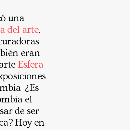
có una
a del arte
,
curadoras
mbién eran
 arte
Esfera
xposiciones
lombia ¿Es
ombia el
sar de ser
ica? Hoy en