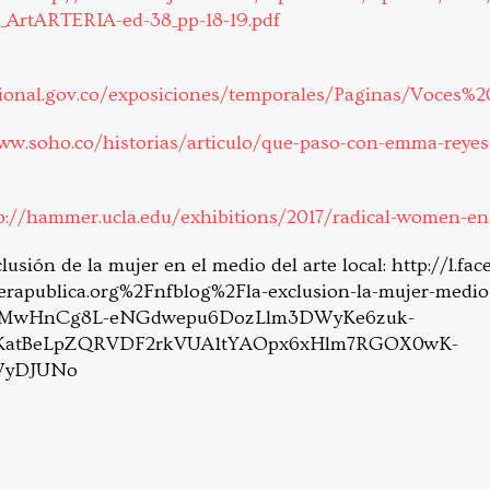
_ArtARTERIA-ed-38_pp-18-19.pdf
onal.gov.co/exposiciones/temporales/Paginas/Voces%2
ww.soho.co/historias/articulo/que-paso-con-emma-reyes
p://hammer.ucla.edu/exhibitions/2017/radical-women-en
clusión de la mujer en el medio del arte local: http://l.f
apublica.org%2Fnfblog%2Fla-exclusion-la-mujer-medio-
GMwHnCg8L-eNGdwepu6DozLlm3DWyKe6zuk-
KatBeLpZQRVDF2rkVUA1tYAOpx6xHlm7RGOX0wK-
WyDJUNo