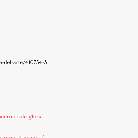
a-del-arte/410754-3
derno-sale-gloria-
var-o-no-al-mambo/