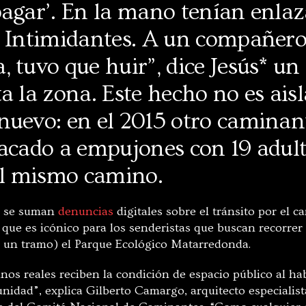
pagar’. En la mano tenían enla
. Intimidantes. A un compañero 
, tuvo que huir”, dice Jesús* u
a la zona. Este hecho no es ais
nuevo: en el 2015 otro camina
sacado a empujones con 19 adul
 el mismo camino.
s se suman
denuncias
digitales sobre el tránsito por el 
que es icónico para los senderistas que buscan recorrer
n un tramo) el Parque Ecológico Matarredonda.
nos reales reciben la condición de espacio público al ha
unidad”, explica Gilberto Camargo, arquitecto especialis