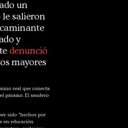
zado un
le salieron
n caminante
lado y
nte
denunció
tos mayores
camino real que conecta
 el páramo. El sendero
ber sido “hechos por
ta en educación