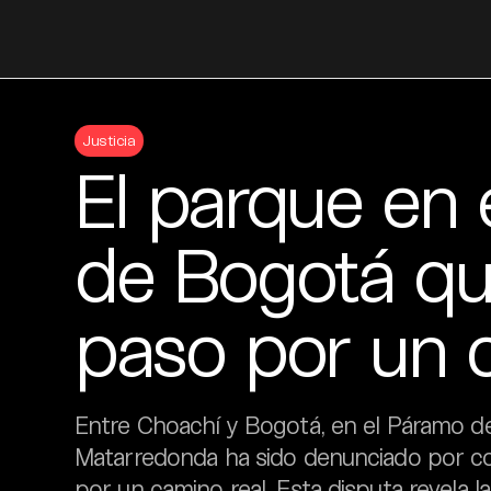
Skip
to
Justicia
content
El parque en 
de Bogotá que
paso por un 
Entre Choachí y Bogotá, en el Páramo de
Matarredonda ha sido denunciado por cob
por un camino real. Esta disputa revela la